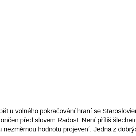
opět u volného pokračování hraní se Staroslovie
končen před slovem Radost. Není příliš šlechet
ou nezměrnou hodnotu projevení. Jedna z dobrý