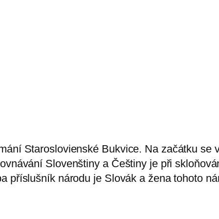
mání Staroslovienské Bukvice. Na začátku se v
ovnávání Slovenštiny a Češtiny je při skloňován
a příslušník národu je Slovák a žena tohoto n