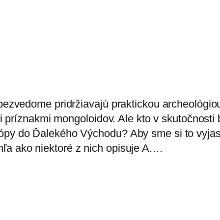
ne bezvedome pridržiavajú praktickou archeoló
mi príznakmi mongoloidov. Ale kto v skutočnosti 
ópy do Ďalekého Východu? Aby sme si to vyjasn
ľa ako niektoré z nich opisuje A.…