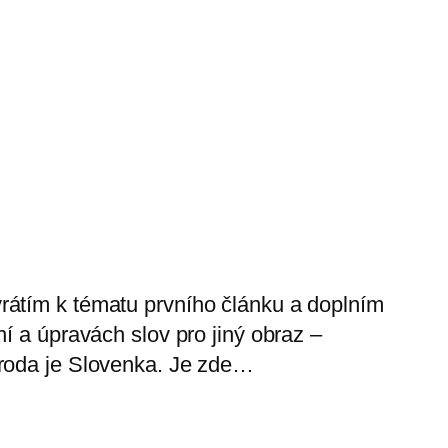
rátím k tématu prvního článku a doplním
í a úpravách slov pro jiný obraz –
ároda je Slovenka. Je zde…