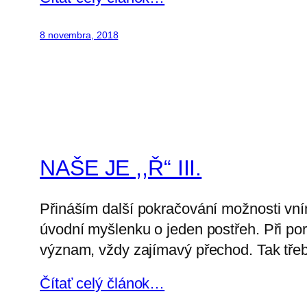
8 novembra, 2018
NAŠE JE ,,Ř“ III.
Přináším další pokračování možnosti vní
úvodní myšlenku o jeden postřeh. Při por
význam, vždy zajímavý přechod. Tak třeb
Čítať celý článok…