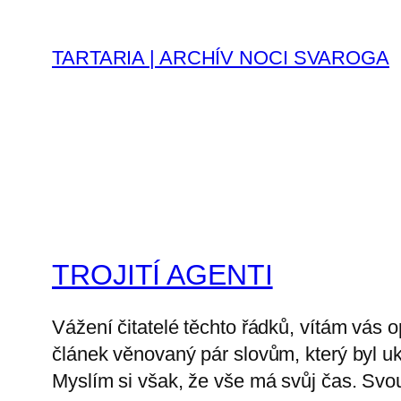
Prejsť
na
TARTARIA | ARCHÍV NOCI SVAROGA
obsah
TROJITÍ AGENTI
Vážení čitatelé těchto řádků, vítám vás 
článek věnovaný pár slovům, který byl u
Myslím si však, že vše má svůj čas. Sv