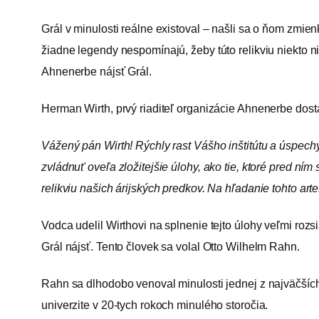
Grál v minulosti reálne existoval – našli sa o ňom zmienk
žiadne legendy nespomínajú, žeby túto relikviu niekto nie
Ahnenerbe nájsť Grál.
Herman Wirth, prvý riaditeľ organizácie Ahnenerbe dostal
Vážený pán Wirth! Rýchly rast Vášho inštitútu a úspec
zvládnuť oveľa zložitejšie úlohy, ako tie, ktoré pred ní
relikviu našich árijských predkov. Na hľadanie tohto art
Vodca udelil Wirthovi na splnenie tejto úlohy veľmi rozs
Grál nájsť. Tento človek sa volal Otto Wilhelm Rahn.
Rahn sa dlhodobo venoval minulosti jednej z najväčších 
univerzite v 20-tych rokoch minulého storočia.