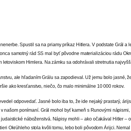
nenerbe. Spustil sa na priamy príkaz Hitlera. V podstate Grál a l
okonca samotný rád SS mal byť pôvodne materializáciou rádu Okrúh
letoviskom Himlera. Na zámku sa odohrávali stretnutia najvyšš
ťanstvu, ale hľadaním Grálu sa zapodieval. Už jemu bolo jasné, ž
aršie ako kresťanstvo, niečo, čo malo minimálne 10 000 rokov.
 nevedel odpovedať. Jasné bolo iba to, že ide nejaký prastarý, ár
 v našom ponímaní. Grál mohol byť kameň s Runovými nápismi, na
ie judaistické náboženstvá. Nápisy mohli – ako očakával Hitler –
rytieri Okrúhleho stola kvôli tomu, lebo boli pôvodom Árijci. Ne