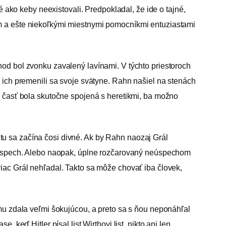
é ako keby neexistovali. Predpokladal, že ide o tajné,
om a ešte niekoľkými miestnymi pomocníkmi entuziastami
hod bol zvonku zavalený lavínami. V týchto priestoroch
í ich premenili sa svoje svätyne. Rahn našiel na stenách
h časť bola skutočne spojená s heretikmi, ba možno
A tu sa začína čosi divné. Ak by Rahn naozaj Grál
ec úspech. Alebo naopak, úplne rozčarovaný neúspechom
iac Grál nehľadal. Takto sa môže chovať iba človek,
 mu zdala veľmi šokujúcou, a preto sa s ňou neponáhľal
keď Hitler písal list Wirthovi list, nikto ani len