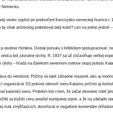
 v Nemecku.
ladý vedec vyplnil pri prekročení francúzsko-nemeckej hranice 
by však archeológ potreboval taký kotol? Len na jedno jediné –
a osobne Himlera. Dostal ponuku s Inštitútom spolupracovať, 
o vedca bol závratne rýchly. R. 1937 sa už zúčastňuje veľkej exp
oje úlohy – hľadá na ďalekom severnom ostrove stopy pobytu Kat
táva do nemilosti. Príčiny sú také záhadne nejasné, ako aj mnoho
ámci organizácie SS pokúsil obnoviť vieru Katarov, pričom aj moho
ť katarskú vieru. Problém bol v tom, že začal otvorene robiť pr
ôležité za každú cenu predísť európskej vojne, a že na základe s
ia inak zmýšľajúcich, dovoľoval si negatívne komentáre ohľadom