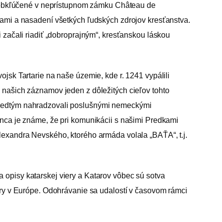
ády obkľúčené v neprístupnom zámku Château de
émami a nasadení všetkých ľudských zdrojov kresťanstva.
i začali riadiť „dobroprajným“, kresťanskou láskou
jsk Tartarie na naše územie, kde r. 1241 vypálili
a našich záznamov jeden z dôležitých cieľov tohto
 predtým nahradzovali poslušnými nemeckými
onca je známe, že pri komunikácii s našimi Predkami
Alexandra Nevského, ktorého armáda volala „BAŤA“, t.j.
 opisy katarskej viery a Katarov vôbec sú sotva
iery v Európe. Odohrávanie sa udalostí v časovom rámci