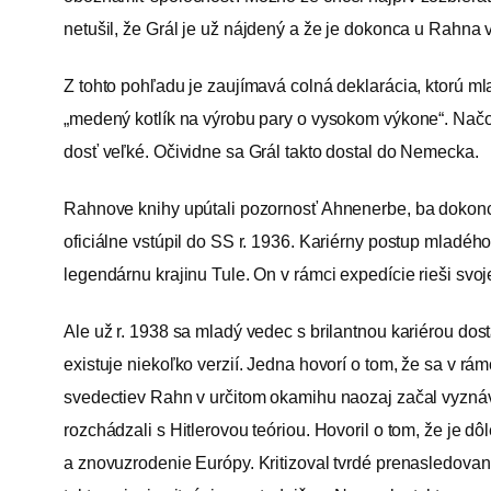
netušil, že Grál je už nájdený a že je dokonca u Rahna
Z tohto pohľadu je zaujímavá colná deklarácia, ktorú m
„medený kotlík na výrobu pary o vysokom výkone“. Načo 
dosť veľké. Očividne sa Grál takto dostal do Nemecka.
Rahnove knihy upútali pozornosť Ahnenerbe, ba dokonc
oficiálne vstúpil do SS r. 1936. Kariérny postup mladéh
legendárnu krajinu Tule. On v rámci expedície rieši sv
Ale už r. 1938 sa mladý vedec s brilantnou kariérou dos
existuje niekoľko verzií. Jedna hovorí o tom, že sa v r
svedectiev Rahn v určitom okamihu naozaj začal vyznáva
rozchádzali s Hitlerovou teóriou. Hovoril o tom, že je d
a znovuzrodenie Európy. Kritizoval tvrdé prenasledovan