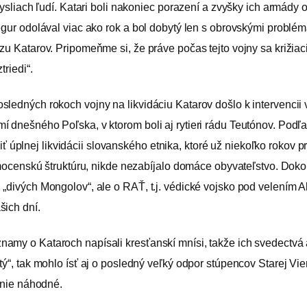
v mysliach ľudí. Katari boli nakoniec porazení a zvyšky ich arm
ségur odolával viac ako rok a bol dobytý len s obrovskými probl
zu Katarov. Pripomeňme si, že práve počas tejto vojny sa križiac
triedi“.
ledných rokoch vojny na likvidáciu Katarov došlo k intervencii vo
í dnešného Poľska, v ktorom boli aj rytieri rádu Teutónov. Podľ
úplnej likvidácii slovanského etnika, ktoré už niekoľko rokov
ú mocenskú štruktúru, nikde nezabíjalo domáce obyvateľstvo. Dok
 „divých Mongolov“, ale o RAŤ, t.j. védické vojsko pod velením 
šich dní.
amy o Kataroch napísali kresťanskí mnísi, takže ich svedectvá a
tý“, tak mohlo ísť aj o posledný veľký odpor stúpencov Starej V
e nie náhodné.