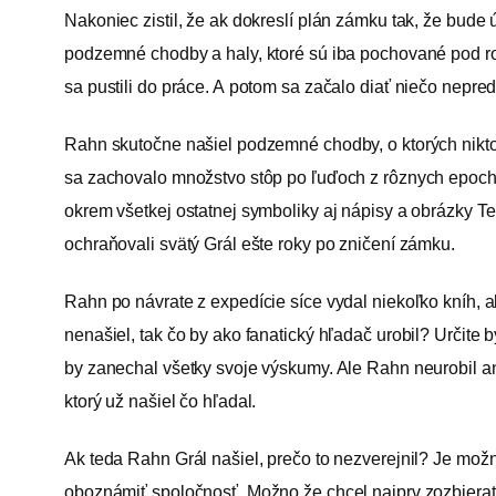
Nakoniec zistil, že ak dokreslí plán zámku tak, že bude 
podzemné chodby a haly, ktoré sú iba pochované pod ro
sa pustili do práce. A potom sa začalo diať niečo nepred
Rahn skutočne našiel podzemné chodby, o ktorých nikto 
sa zachovalo množstvo stôp po ľuďoch z rôznych epoch – 
okrem všetkej ostatnej symboliky aj nápisy a obrázky Te
ochraňovali svätý Grál ešte roky po zničení zámku.
Rahn po návrate z expedície síce vydal niekoľko kníh, ale
nenašiel, tak čo by ako fanatický hľadač urobil? Určit
by zanechal všetky svoje výskumy. Ale Rahn neurobil an
ktorý už našiel čo hľadal.
Ak teda Rahn Grál našiel, prečo to nezverejnil? Je možn
oboznámiť spoločnosť. Možno že chcel najprv zozbierať čo 