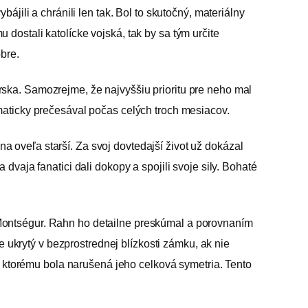
jili a chránili len tak. Bol to skutočný, materiálny
dostali katolícke vojská, tak by sa tým určite
bre.
ska. Samozrejme, že najvyššiu prioritu pre neho mal
maticky prečesával počas celých troch mesiacov.
 oveľa starší. Za svoj dovtedajší život už dokázal
vaja fanatici dali dokopy a spojili svoje sily. Bohaté
 Montségur. Rahn ho detailne preskúmal a porovnaním
e ukrytý v bezprostrednej blízkosti zámku, ak nie
ktorému bola narušená jeho celková symetria. Tento