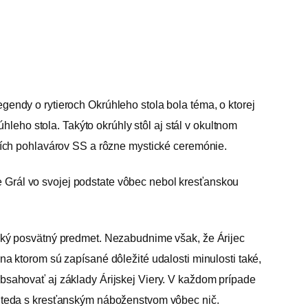
egendy o rytieroch Okrúhleho stola bola téma, o ktorej
leho stola. Takýto okrúhly stôl aj stál v okultnom
ích pohlavárov SS a rôzne mystické ceremónie.
e Grál vo svojej podstate vôbec nebol kresťanskou
ijský posvätný predmet. Nezabudnime však, že Árijec
 ktorom sú zapísané dôležité udalosti minulosti také,
 obsahovať aj základy Árijskej Viery. V každom prípade
mal teda s kresťanským náboženstvom vôbec nič.