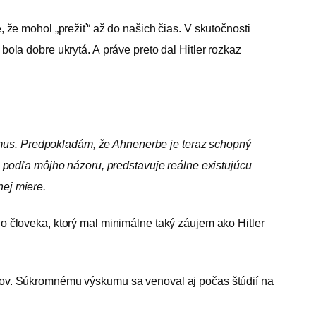
é, že mohol „prežiť“ až do našich čias. V skutočnosti
 bola dobre ukrytá. A práve preto dal Hitler rozkaz
zmus. Predpokladám, že Ahnenerbe je teraz schopný
ý, podľa môjho názoru, predstavuje reálne existujúcu
nej miere.
ého človeka, ktorý mal minimálne taký záujem ako Hitler
tarov. Súkromnému výskumu sa venoval aj počas štúdií na