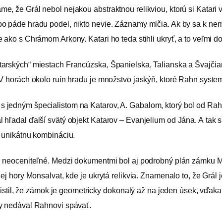
 že Grál nebol nejakou abstraktnou relikviou, ktorú si Katari vybá
 páde hradu podel, nikto nevie. Záznamy mlčia. Ak by sa k nemu 
 ako s Chrámom Arkony. Katari ho teda stihli ukryť, a to veľmi do
arských“ miestach Francúzska, Španielska, Talianska a Švajčiar
 V horách okolo ruín hradu je množstvo jaskýň, ktoré Rahn syste
jedným špecialistom na Katarov, A. Gabalom, ktorý bol od Rahna
ľadal ďalší svätý objekt Katarov – Evanjelium od Jána. A tak sa d
i unikátnu kombináciu.
li neoceniteľné. Medzi dokumentmi bol aj podrobný plán zámku
ej hory Monsalvat, kde je ukrytá relikvia. Znamenalo to, že Grál j
l, že zámok je geometricky dokonalý až na jeden úsek, vďaka 
by nedával Rahnovi spávať.