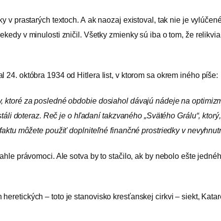
y v prastarých textoch. A ak naozaj existoval, tak nie je vylúčen
kedy v minulosti zničil. Všetky zmienky sú iba o tom, že relikvia
 24. októbra 1934 od Hitlera list, v ktorom sa okrem iného píše:
hy, ktoré za posledné obdobie dosiahol dávajú nádeje na optimi
m stáli doteraz. Reč je o hľadaní takzvaného „Svätého Grálu“, ktor
efaktu môžete použiť doplniteľné finančné prostriedky v nevyhnut
iahle právomoci. Ale sotva by to stačilo, ak by nebolo ešte jedn
heretických – toto je stanovisko kresťanskej cirkvi – siekt, Ka