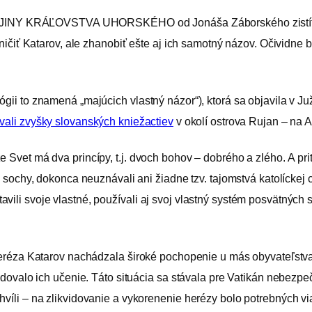
hy DEJINY KRÁĽOVSTVA UHORSKÉHO od Jonáša Záborského zistíte,
 zničiť Katarov, ale zhanobiť ešte aj ich samotný názov. Očividne
ógii to znamená „majúcich vlastný názor“), ktorá sa objavila v J
ovali zvyšky slovanských kniežactiev
v okolí ostrova Rujan – na 
 Svet má dva princípy, t.j. dvoch bohov – dobrého a zlého. A prit
, sochy, dokonca neuznávali ani žiadne tzv. tajomstvá katolíckej 
vili svoje vlastné, používali aj svoj vlastný systém posvätných
o heréza Katarov nachádzala široké pochopenie u más obyvateľstva
edovalo ich učenie. Táto situácia sa stávala pre Vatikán nebezpečn
hvíli – na zlikvidovanie a vykorenenie herézy bolo potrebných via