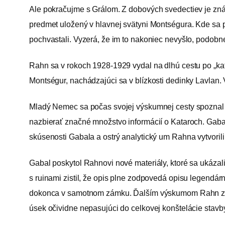
Ale pokračujme s Grálom. Z dobových svedectiev je známe,
predmet uložený v hlavnej svätyni Montségura. Kde sa po
pochvastali. Vyzerá, že im to nakoniec nevyšlo, podobne
Rahn sa v rokoch 1928-1929 vydal na dlhú cestu po „kat
Montségur, nachádzajúci sa v blízkosti dedinky Lavlan.
Mladý Nemec sa počas svojej výskumnej cesty spoznal s 
nazbierať značné množstvo informácií o Kataroch. Gabal h
skúsenosti Gabala a ostrý analytický um Rahna vytvoril
Gabal poskytol Rahnovi nové materiály, ktoré sa ukáza
s ruinami zistil, že opis plne zodpovedá opisu legendárn
dokonca v samotnom zámku. Ďalším výskumom Rahn zisti
úsek očividne nepasujúci do celkovej konštelácie stav