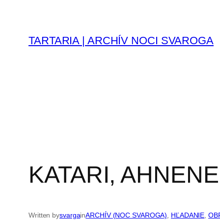
Prejsť
na
obsah
TARTARIA | ARCHÍV NOCI SVAROGA
KATARI, AHNENER
Written by
svarga
in
ARCHÍV (NOC SVAROGA)
, 
HĽADANIE
, 
OB