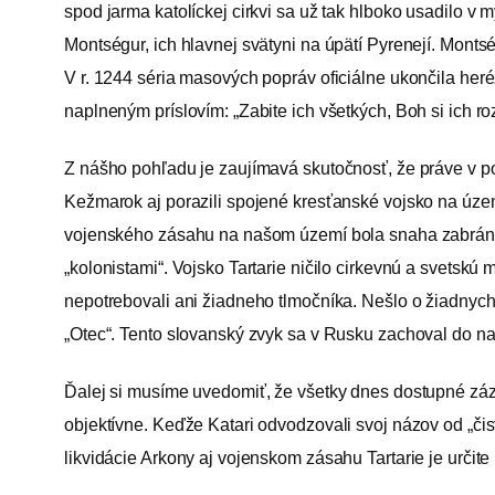
spod jarma katolíckej cirkvi sa už tak hlboko usadilo 
Montségur, ich hlavnej svätyni na úpätí Pyrenejí. Mont
V r. 1244 séria masových popráv oficiálne ukončila heré
naplneným príslovím: „Zabite ich všetkých, Boh si ich roz
Z nášho pohľadu je zaujímavá skutočnosť, že práve v pos
Kežmarok aj porazili spojené kresťanské vojsko na územ
vojenského zásahu na našom území bola snaha zabrániť 
„kolonistami“. Vojsko Tartarie ničilo cirkevnú a svetsk
nepotrebovali ani žiadneho tlmočníka. Nešlo o žiadnych
„Otec“. Tento slovanský zvyk sa v Rusku zachoval do na
Ďalej si musíme uvedomiť, že všetky dnes dostupné zázn
objektívne. Keďže Katari odvodzovali svoj názov od „čis
likvidácie Arkony aj vojenskom zásahu Tartarie je určit