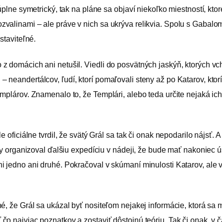
úplne symetrický, tak na pláne sa objaví niekoľko miestností, ktor
zvalinami – ale práve v nich sa ukrýva relikvia. Spolu s Gabal
staviteľné.
z domácich ani netušil. Viedli do posvätných jaskýň, ktorých vc
neandertálcov, ľudí, ktorí pomaľovali steny až po Katarov, ktor
mplárov. Znamenalo to, že Templári, alebo teda určite nejaká ic
 oficiálne tvrdil, že svätý Grál sa tak či onak nepodarilo nájsť. 
e by organizoval ďalšiu expedíciu v nádeji, že bude mať nakoni
i jedno ani druhé. Pokračoval v skúmaní minulosti Katarov, ale v
é, že Grál sa ukázal byť nositeľom nejakej informácie, ktorá sa
najviac poznatkov a zostaviť dôstojnú teóriu. Tak či onak, v čase, 