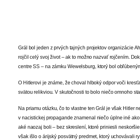
Grál bol jeden z prvých tajných projektov organizácie Ah
rojčil celý svoj život – ak to možno nazvať rojčením. D
centre SS – na zámku Wewelsburg, ktorý bol obľúbeným 
O Hitlerovi je známe, že choval hlboký odpor voči kres
svätou relikviou. V skutočnosti to bolo niečo omnoho st
Na priamu otázku, čo to vlastne ten Grál je však Hitler
v nacistickej propagande znamenal niečo úplne iné ako
aké naozaj boli – bez skreslení, ktoré priniesli neskorš
však išlo o árijský posvätný predmet, ktorý uchovávali 