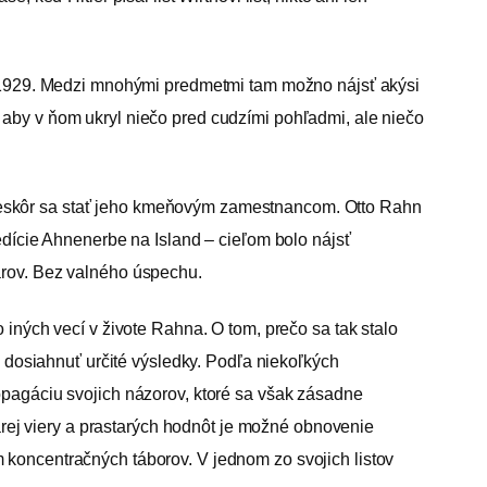
r. 1929. Medzi mnohými predmetmi tam možno nájsť akýsi
 aby v ňom ukryl niečo pred cudzími pohľadmi, ale niečo
neskôr sa stať jeho kmeňovým zamestnancom. Otto Rahn
edície Ahnenerbe na Island – cieľom bolo nájsť
arov. Bez valného úspechu.
 iných vecí v živote Rahna. O tom, prečo sa tak stalo
l dosiahnuť určité výsledky. Podľa niekoľkých
opagáciu svojich názorov, ktoré sa však zásadne
tarej viery a prastarých hodnôt je možné obnovenie
 koncentračných táborov. V jednom zo svojich listov