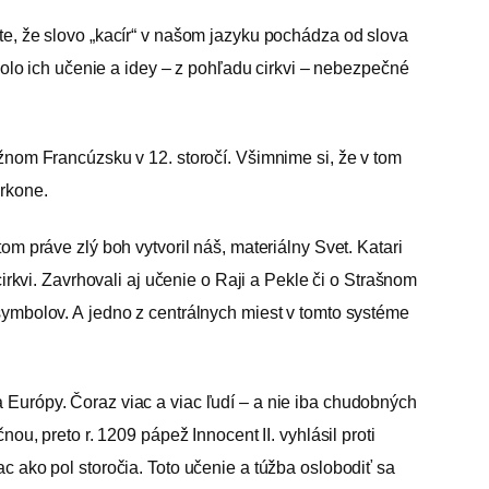
 že slovo „kacír“ v našom jazyku pochádza od slova
 bolo ich učenie a idey – z pohľadu cirkvi – nebezpečné
užnom Francúzsku v 12. storočí. Všimnime si, že v tom
Arkone.
om práve zlý boh vytvoril náš, materiálny Svet. Katari
cirkvi. Zavrhovali aj učenie o Raji a Pekle či o Strašnom
 symbolov. A jedno z centrálnych miest v tomto systéme
 Európy. Čoraz viac a viac ľudí – a nie iba chudobných
ou, preto r. 1209 pápež Innocent II. vyhlásil proti
c ako pol storočia. Toto učenie a túžba oslobodiť sa