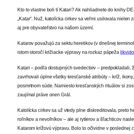
Kto to vlastne boli tí Katari? Ak nahliadnete do kni
„Katar“. Nuž, katolícka cirkev sa veľmi usilovala nielen
aj pre obyvateľstvo na našom území.
Katarov považujú za sektu heretikov (v dnešnej terminol
istom storočí križiacke výpravy na rozkaz pápeža
likvid
Katari – podľa dostupných svedectiev – predpokladali, že
zavrhovali úplne všetky kresťanské atribúty – kríž, ikony
posmrtnom súde. Namiesto kresťanských rituálov si zosta
zaujímal práve onen Grál.
Katolícka cirkev sa už vtedy plne diskreditovala, pret
roľníkov a nevoľníkov – ale aj rytierov a šľachticov nasl
Katarom krížovú výpravu. Bolo to očividne v poslednej c