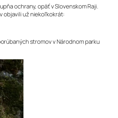
tupňa ochrany, opäť v Slovenskom Raji.
objavili už niekoľkokrát:
ím porúbaných stromov v Národnom parku