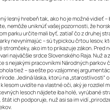
ý lesný hrebeň tak, ako ho je možné vidieť – b
ete, nemôže uniknúť vašej pozornosti, že hors
m parku určite mali byť, zatiaľ čo z druhej st
ky nevynímajúc – sú typickou črtou lesov, kto
é stromčeky, ako im to prikazuje zákon. Pred 
e vari najväčšie srdce Slovenského Raja. Nuž a
te s nejakými pracovníkmi Národných parkov či 
dohola tiež – sa ešte po vzájomnej argumentác
rírode. Jediná láska, ktorú na „starostlivosti“
e k lesom uvidíte na vlastné oči, aký je rozdiel
irkevných lesoch nájdete iba holé, vyrúbané st
tát ich podporuje, nuž asi sa im vidí „prirodz
ekov.