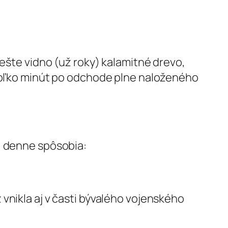
 ešte vidno (už roky) kalamitné drevo,
ekoľko minút po odchode plne naloženého
“ denne spôsobia:
vnikla aj v časti bývalého vojenského