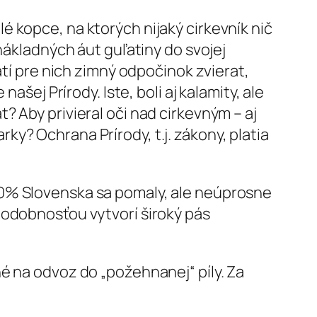
 kopce, na ktorých nijaký cirkevník nič
nákladných áut guľatiny do svojej
atí pre nich zimný odpočinok zvierat,
ašej Prírody. Iste, boli aj kalamity, ale
 Aby privieral oči nad cirkevným – aj
y? Ochrana Prírody, t.j. zákony, platia
30% Slovenska sa pomaly, ale neúprosne
podobnosťou vytvorí široký pás
é na odvoz do „požehnanej“ píly. Za