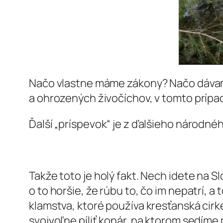
Načo vlastne máme zákony? Načo dávame
a ohrozených živočíchov, v tomto prípa
Ďalší „príspevok“ je z ďalšieho národné
Takže toto je holý fakt. Nech idete na S
o to horšie, že rúbu to, čo im nepatrí, 
klamstva, ktoré používa kresťanská cirk
svojvoľne píliť konár, na ktorom sedíme