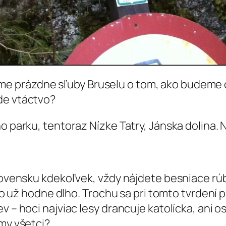
 prázdne sľuby Bruselu o tom, ako budeme ch
de vtáctvo?
ho parku, tentoraz Nízke Tatry, Jánska dolina.
lovensku kdekoľvek, vždy nájdete besniace rúba
a to už hodne dlho. Trochu sa pri tomto tvrden
ev – hoci najviac lesy drancuje katolícka, ani
 my všetci?