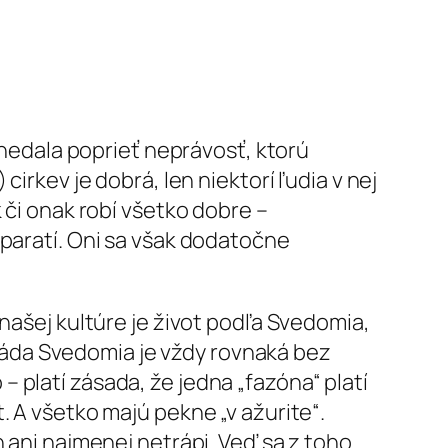
j nedala poprieť neprávosť, ktorú
irkev je dobrá, len niektorí ľudia v nej
 či onak robí všetko dobre –
yparatí. Oni sa však dodatočne
našej kultúre je život podľa Svedomia,
 Vláda Svedomia je vždy rovnaká bez
 platí zásada, že jedna „fazóna“ platí
vot. A všetko majú pekne „v ažurite“.
h ani najmenej netrápi. Veď sa z toho