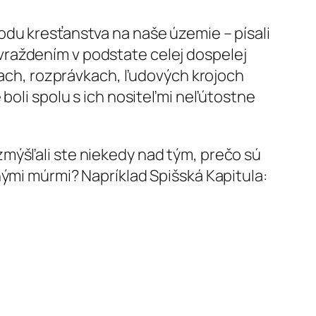
odu kresťanstva na naše územie – písali
vraždením v podstate celej dospelej
tiach, rozprávkach, ľudových krojoch
 boli spolu s ich nositeľmi neľútostne
mýšľali ste niekedy nad tým, prečo sú
nými múrmi? Napríklad Spišská Kapitula: