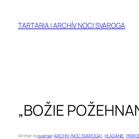
Prejsť
na
obsah
TARTARIA | ARCHÍV NOCI SVAROGA
„BOŽIE POŽEHNAN
Written by
svarga
in
ARCHÍV (NOC SVAROGA)
, 
HĽADANIE
, 
PRÍRO