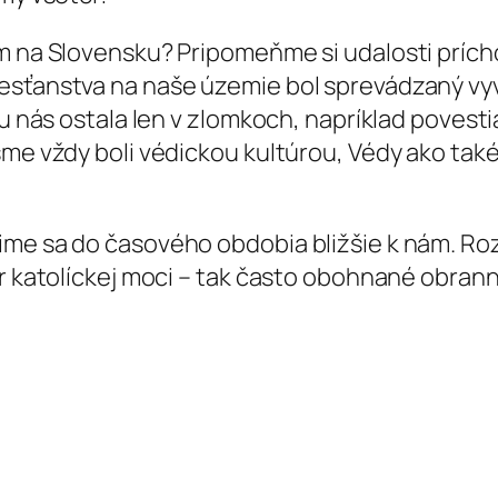
om na Slovensku? Pripomeňme si udalosti prích
esťanstva na naše územie bol sprevádzaný vy
a u nás ostala len v zlomkoch, napríklad poves
sme vždy boli védickou kultúrou, Védy ako také
ime sa do časového obdobia bližšie k nám. Roz
er katolíckej moci – tak často obohnané obran