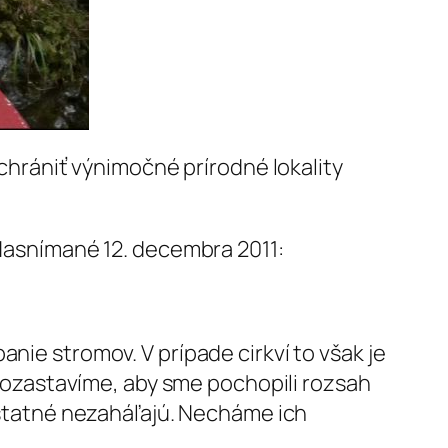
rániť výnimočné prírodné lokality
 Nasnímané 12. decembra 2011:
nie stromov. V prípade cirkví to však je
í pozastavíme, aby sme pochopili rozsah
 ostatné nezaháľajú. Necháme ich