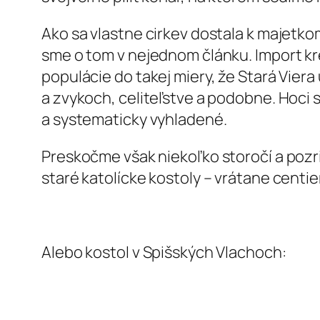
Ako sa vlastne cirkev dostala k majetk
sme o tom v nejednom článku. Import kr
populácie do takej miery, že Stará Vier
a zvykoch, celiteľstve a podobne. Hoci 
a systematicky vyhladené.
Preskočme však niekoľko storočí a pozr
staré katolícke kostoly – vrátane centi
Alebo kostol v Spišských Vlachoch: