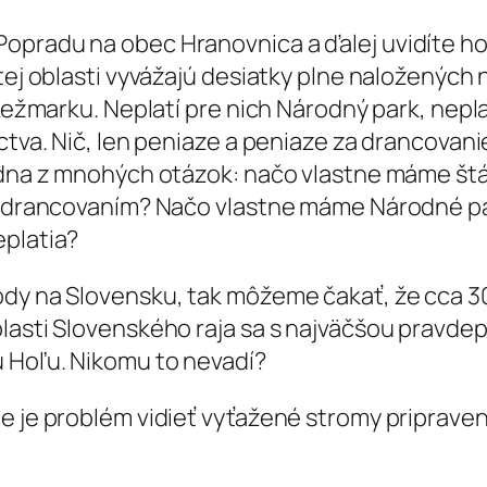
pradu na obec Hranovnica a ďalej uvidíte holé
tej oblasti vyvážajú desiatky plne naložených 
 Kežmarku. Neplatí pre nich Národný park, nepl
tva. Nič, len peniaze a peniaze za drancovanie n
edna z mnohých otázok: načo vlastne máme štát?
– drancovaním? Načo vlastne máme Národné park
eplatia?
pôdy na Slovensku, tak môžeme čakať, že cca 
blasti Slovenského raja sa s najväčšou pravde
u Hoľu. Nikomu to nevadí?
e je problém vidieť vyťažené stromy pripraven