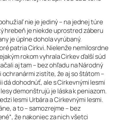
ohužiaľ nie je jediný – na jednej túre
ký hrebeň je niekde uprostred záberu
rany je úplne dohola vyrúbaný.
ré patria Cirkvi. Nielenže nemilosrdne
nejakým rokom vyhrala Cirkev ďalší súd
 začali aj tam – bez ohľadu na Národný
ochranármi zistíte, že aj so štátom –
ii dá dohodnúť, ale s Cirkevnými lesmi
 o lesy demonštrujú je láska k peniazom.
 medzi lesmi Urbára a Cirkevnými lesmi.
ráne, a to – samozrejme – bez
ené“, že nakoniec za nich všetci