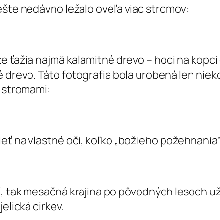
ešte nedávno ležalo oveľa viac stromov:
že ťažia najmä kalamitné drevo – hoci na kopci
vé drevo. Táto fotografia bola urobená len ni
i stromami:
ieť na vlastné oči, koľko „božieho požehnania
, tak mesačná krajina po pôvodných lesoch už 
elická cirkev.