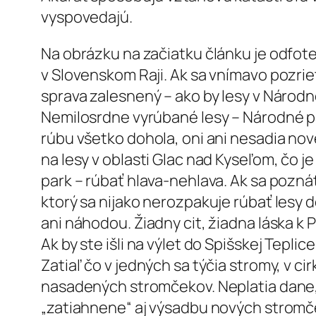
vyspovedajú.
Na obrázku na začiatku článku je odfoten
v Slovenskom Raji. Ak sa vnímavo pozri
sprava zalesnený – ako by lesy v Národno
Nemilosrdne vyrúbané lesy – Národné par
rúbu všetko dohola, oni ani nesadia nov
na lesy v oblasti Glac nad Kyseľom, čo j
park – rúbať hlava-nehlava. Ak sa pozná
ktorý sa nijako nerozpakuje rúbať lesy 
ani náhodou. Žiadny cit, žiadna láska k P
Ak by ste išli na výlet do Spišskej Teplic
Zatiaľ čo v jedných sa týčia stromy, v c
nasadených stromčekov. Neplatia dane, š
„zatiahnene“ aj výsadbu nových stromč