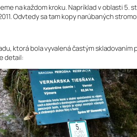
eme na každom kroku. Napríklad v oblasti 5. s
011. Odvtedy sa tam kopy narúbaných stromov 
vzadu, ktorá bola vyvalená častým skladovan
e detail: