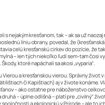
reli s nejakým kresťanom, tak – ak sa už naoza
slednú líniu obrany, povedal, že (kresťanská) c
avia celú kresťanskú cirkev do pozície, že tak
mylná – len tých niekoľko ľudí sem-tam čosi v
Škody, ktoré napáchali sa akosi „vyparia“.
 Vierou a kresťanskou vierou. Správny život v 
vätilištiach či Kapištiach) aj v živote konáme.
ťanov – ako ostatne pre náboženstvo celkovo –
 a druhá – úplne odlišná – platí pre „civilný“ ži
spoločnosti a ekologickú v Prírode – ale to ic