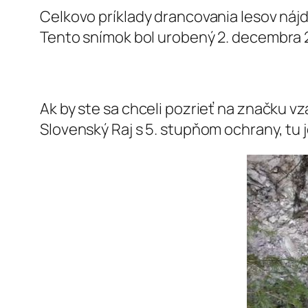
Celkovo príklady drancovania lesov nájd
Tento snímok bol urobený 2. decembra 2
Ak by ste sa chceli pozrieť na značku 
Slovenský Raj s 5. stupňom ochrany, tu j