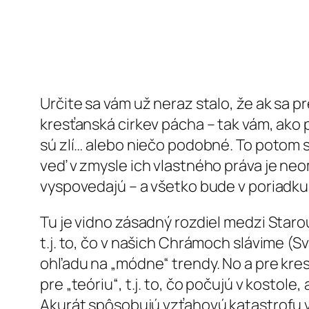
Určite sa vám už neraz stalo, že ak sa p
kresťanská cirkev pácha – tak vám, ako po
sú zlí… alebo niečo podobné. To potom st
veď v zmysle ich vlastného práva je neo
vyspovedajú – a všetko bude v poriadku. 
Tu je vidno zásadný rozdiel medzi Starou
t.j. to, čo v našich Chrámoch slávime (S
ohľadu na „módne“ trendy. No a pre kres
pre „teóriu“, t.j. to, čo počujú v kostole,
Akurát spôsobujú vzťahovú katastrofu v 