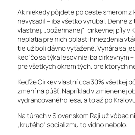
Ak niekedy pôjdete po ceste smerom z Po
nevysadil – iba všetko vyrúbal. Denne z 
vlastnej, „požehnanej“, cirkevnej píly v
neplatia pre nich oblasti hniezdenia vtác
tie už boli dávno vyťažené. Vynára sa j
keď čo sa týka lesov nie iba cirkevným 
pre všetkých okrem tých, pre ktorých n
Keďže Cirkev vlastní cca 30% všetkej 
zmení na púšť. Napríklad v zmienenej o
vydrancovaného lesa, a to až po Kráľov
Na túrach v Slovenskom Raji už vôbec ni
„krutého“ socializmu to vidno nebolo.