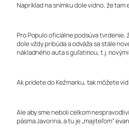
Napríklad na snímku dole vidno, že tam 
Pro Populo oficiálne podsúva tvrdenie, 
dole vždy pribúda a odváža sa stále no
nákladného auta s guľatinou, t.j. novým
Ak prídete do Kežmarku, tak môžete vid
Ale aby sme neboli celkom nespravodliví
pásma Javorina, a tu je „majiteľom“ evanj