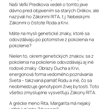
Naši Veľkí Predkovia vedeli o tomto jave
dávno pred objavením sa starých Grékov, ale
nazývali ho Zákonmi RITA, t.j. Nebeskými
Zákonmi o čistote Roda a Krvi.
Máte na mysli genetické znaky, ktoré sa
odovzdávajú po potomstve z pokolenia na
pokolenie?
Nielen to, okrem genetických znakov, sa z
pokolenia na pokolenie odovzdávajú aj iné
rodové znaky: Obrazy Ducha a Krvi,
energonová forma vedomého poznávania
Sveta – takzvaná pamäť Rodu a iné, čo sa
neobmedzuje genotypom živej bytosti. Toto
všetko zmysluplne vysvetľujú Zákony RITA.
A grécke meno Rita, Margarita má nejaký