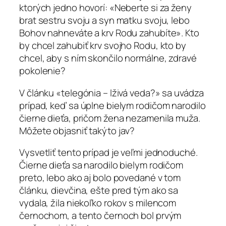
ktorých jedno hovorí: «Neberte si za ženy
brat sestru svoju a syn matku svoju, lebo
Bohov nahneváte a krv Rodu zahubíte». Kto
by chcel zahubiť krv svojho Rodu, kto by
chcel, aby s ním skončilo normálne, zdravé
pokolenie?
V článku «telegónia – lživá veda?» sa uvádza
prípad, keď sa úplne bielym rodičom narodilo
čierne dieťa, pričom žena nezamenila muža.
Môžete objasniť takýto jav?
Vysvetliť tento prípad je veľmi jednoduché.
Čierne dieťa sa narodilo bielym rodičom
preto, lebo ako aj bolo povedané v tom
článku, dievčina, ešte pred tým ako sa
vydala, žila niekoľko rokov s milencom
černochom, a tento černoch bol prvým