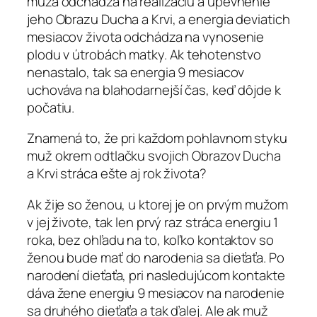
muža odchádza na realizáciu a upevnenie
jeho Obrazu Ducha a Krvi, a energia deviatich
mesiacov života odchádza na vynosenie
plodu v útrobách matky. Ak tehotenstvo
nenastalo, tak sa energia 9 mesiacov
uchováva na blahodarnejší čas, keď dôjde k
počatiu.
Znamená to, že pri každom pohlavnom styku
muž okrem odtlačku svojich Obrazov Ducha
a Krvi stráca ešte aj rok života?
Ak žije so ženou, u ktorej je on prvým mužom
v jej živote, tak len prvý raz stráca energiu 1
roka, bez ohľadu na to, koľko kontaktov so
ženou bude mať do narodenia sa dieťaťa. Po
narodení dieťaťa, pri nasledujúcom kontakte
dáva žene energiu 9 mesiacov na narodenie
sa druhého dieťaťa a tak ďalej. Ale ak muž