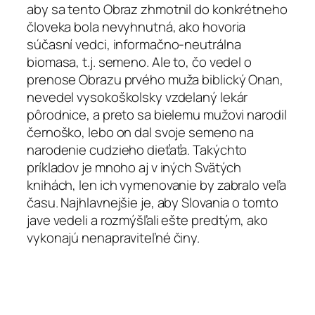
aby sa tento Obraz zhmotnil do konkrétneho
človeka bola nevyhnutná, ako hovoria
súčasní vedci, informačno-neutrálna
biomasa, t.j. semeno. Ale to, čo vedel o
prenose Obrazu prvého muža biblický Onan,
nevedel vysokoškolsky vzdelaný lekár
pôrodnice, a preto sa bielemu mužovi narodil
černoško, lebo on dal svoje semeno na
narodenie cudzieho dieťaťa. Takýchto
príkladov je mnoho aj v iných Svätých
knihách, len ich vymenovanie by zabralo veľa
času. Najhlavnejšie je, aby Slovania o tomto
jave vedeli a rozmýšľali ešte predtým, ako
vykonajú nenapraviteľné činy.