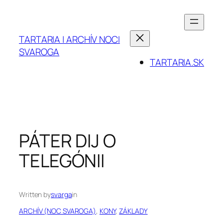
Prejsť
na
obsah
TARTARIA | ARCHÍV NOCI
SVAROGA
TARTARIA.SK
PÁTER DIJ O
TELEGÓNII
Written by
svarga
in
ARCHÍV (NOC SVAROGA)
, 
KONY
, 
ZÁKLADY