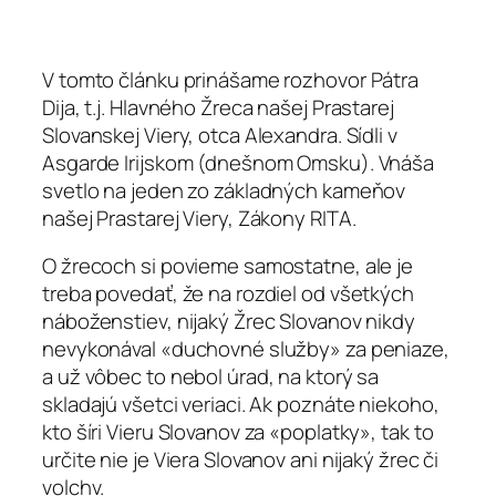
V tomto článku prinášame rozhovor Pátra
Dija, t.j. Hlavného Žreca našej Prastarej
Slovanskej Viery, otca Alexandra. Sídli v
Asgarde Irijskom (dnešnom Omsku). Vnáša
svetlo na jeden zo základných kameňov
našej Prastarej Viery, Zákony RITA.
O žrecoch si povieme samostatne, ale je
treba povedať, že na rozdiel od všetkých
náboženstiev, nijaký Žrec Slovanov nikdy
nevykonával «duchovné služby» za peniaze,
a už vôbec to nebol úrad, na ktorý sa
skladajú všetci veriaci. Ak poznáte niekoho,
kto šíri Vieru Slovanov za «poplatky», tak to
určite nie je Viera Slovanov ani nijaký žrec či
volchv.