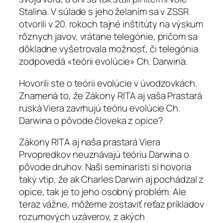
Stalina. V súlade s jeho želaním sa v ZSSR
otvorili v 20. rokoch tajné inštitúty na výskum
rôznych javov, vrátane telegónie, pričom sa
dôkladne vyšetrovala možnosť, či telegónia
zodpovedá «teórii evolúcie» Ch. Darwina.
Hovorili ste o teórii evolúcie v úvodzovkách.
Znamená to, že Zákony RITA aj vaša Prastará
ruská Viera zavrhujú teóriu evolúcie Ch.
Darwina o pôvode človeka z opice?
Zákony RITA aj naša prastará Viera
Prvopredkov neuznávajú teóriu Darwina o
pôvode druhov. Naši seminaristi si hovoria
taký vtip, že ak Charles Darwin aj pochádzal z
opice, tak je to jeho osobný problém. Ale
teraz vážne, môžeme zostaviť reťaz príkladov
rozumových uzáverov, z akých