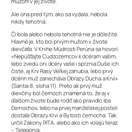
mužom v jej živote.
Ale ona pred tým, ako sa vydala, nebola
nikdy tehotná.
Či bola alebo nebola tehotná nie je dôležité.
Hlavné je, kto bol prvým mužom v živote
dievčaťa. V Knihe Múdrosti Perúna sa hovorí:
«Nepúšťajte Cudzozemcov k dcéram vašim,
lebo zvedú oni dcéry vaše i sprznia Duše ich
čisté, aj Krv Rasy Veľkej zahubia, lebo prvý
dcérin muž zanecháva Obrazy Ducha a Krvi»
(Santia 8, sloha 11). Preto ak prvý muž
dievčiny bol černoch znamená to, že aj v
ďalšom živote bude rodiť ako pravidlo iba
černochov, lebo na prvej manželskej posteli
dostala Obrazy Krvi a Bytosti černocha. Tak
určili Zákony RITA, alebo ako ich volajú teraz
– Telegónia.