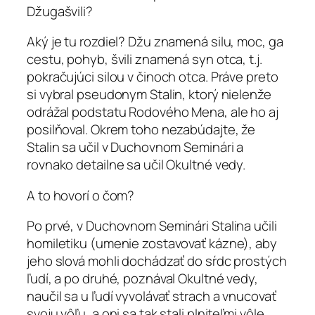
Džugašvili?
Aký je tu rozdiel? Džu znamená silu, moc, ga
cestu, pohyb, švili znamená syn otca, t.j.
pokračujúci silou v činoch otca. Práve preto
si vybral pseudonym Stalin, ktorý nielenže
odrážal podstatu Rodového Mena, ale ho aj
posilňoval. Okrem toho nezabúdajte, že
Stalin sa učil v Duchovnom Seminári a
rovnako detailne sa učil Okultné vedy.
A to hovorí o čom?
Po prvé, v Duchovnom Seminári Stalina učili
homiletiku (umenie zostavovať kázne), aby
jeho slová mohli dochádzať do sŕdc prostých
ľudí, a po druhé, poznával Okultné vedy,
naučil sa u ľudí vyvolávať strach a vnucovať
svoju vôľu, a oni sa tak stali plniteľmi vôle