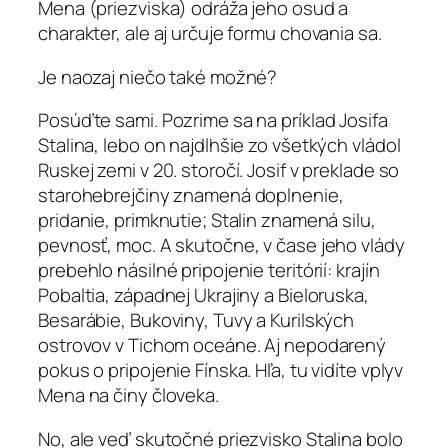
Mena (priezviska) odráža jeho osud a
charakter, ale aj určuje formu chovania sa.
Je naozaj niečo také možné?
Posúďte sami. Pozrime sa na príklad Josifa
Stalina, lebo on najdlhšie zo všetkých vládol
Ruskej zemi v 20. storočí. Josif v preklade so
starohebrejčiny znamená doplnenie,
pridanie, primknutie; Stalin znamená silu,
pevnosť, moc. A skutočne, v čase jeho vlády
prebehlo násilné pripojenie teritórií: krajín
Pobaltia, západnej Ukrajiny a Bieloruska,
Besarábie, Bukoviny, Tuvy a Kurilských
ostrovov v Tichom oceáne. Aj nepodarený
pokus o pripojenie Fínska. Hľa, tu vidíte vplyv
Mena na činy človeka.
No, ale veď skutočné priezvisko Stalina bolo