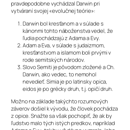
pravdepodobne vychádzal Darwin pri
vytváraní svojej «evolučnej teórie»:
Darwin bol kresťanom a v súlade s
kánonmi tohto náboženstva vedel, že
ľudia pochádzajú z Adama a Evy.
Adam a Eva, v súlade s judaizmom,
kresťanstvom a islamom boli prvými v
rode semitských národov.
Slovo Semiti je pôvodom zložené a Ch.
Darwin, ako vedec, to nemohol
nevedieť. Simia je po latinsky opica,
eidos je po grécky druh, t.j. opičí druh.
Možno na základe takýchto rozumových
záverov došiel k vývodu, že človek pochádza
z opice. Snažte sa však pochopiť, že ak by
ľudstvo malo tých istých predkov, napríklad