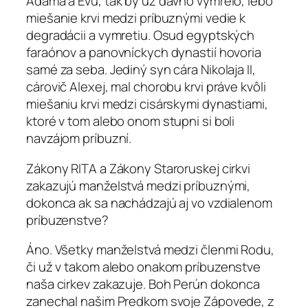
Adama a Evu, tak by už dávno vymrelo, lebo
miešanie krvi medzi príbuznými vedie k
degradácii a vymretiu. Osud egyptských
faraónov a panovníckych dynastií hovoria
samé za seba. Jediný syn cára Nikolaja II,
cárovič Alexej, mal chorobu krvi práve kvôli
miešaniu krvi medzi cisárskymi dynastiami,
ktoré v tom alebo onom stupni si boli
navzájom príbuzní.
Zákony RITA a Zákony Staroruskej cirkvi
zakazujú manželstvá medzi príbuznými,
dokonca ak sa nachádzajú aj vo vzdialenom
príbuzenstve?
Áno. Všetky manželstvá medzi členmi Rodu,
či už v takom alebo onakom príbuzenstve
naša cirkev zakazuje. Boh Perún dokonca
zanechal našim Predkom svoje Zápovede, z