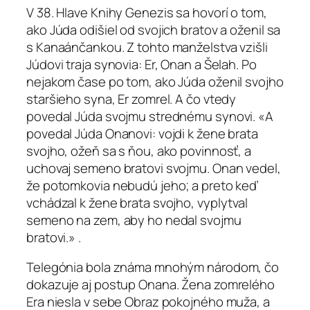
V 38. Hlave Knihy Genezis sa hovorí o tom,
ako Júda odišiel od svojich bratov a oženil sa
s Kanaánčankou. Z tohto manželstva vzišli
Júdovi traja synovia: Er, Onan a Šelah. Po
nejakom čase po tom, ako Júda oženil svojho
staršieho syna, Er zomrel. A čo vtedy
povedal Júda svojmu strednému synovi. «A
povedal Júda Onanovi: vojdi k žene brata
svojho, ožeň sa s ňou, ako povinnosť, a
uchovaj semeno bratovi svojmu. Onan vedel,
že potomkovia nebudú jeho; a preto keď
vchádzal k žene brata svojho, vyplytval
semeno na zem, aby ho nedal svojmu
bratovi.» .
Telegónia bola známa mnohým národom, čo
dokazuje aj postup Onana. Žena zomrelého
Era niesla v sebe Obraz pokojného muža, a