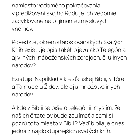
namiesto vedomého pokračovania
v predlžovaní svojho Rodu je ich vedomie
zacyklované na prijímanie zmyslových
vnemov.
Povedzte, okrem staroslovanských Svätých
Kníh existuje opis takého javu ako Telegónia
aj v iných, náboženských zdrojoch, či u iných
národov?
Existuje. Napríklad v kresťanskej Biblii, v Tóre
a Talmude u Židov, ale aj u množstva iných
národov.
A kde v Biblii sa píše o telegónii, myslím, že
našich čitateľov bude zaujímať a sami si
pozrú toto miesto v Biblii? Veď biblia je dnes
jedna z najdostupnejších svätých kníh.