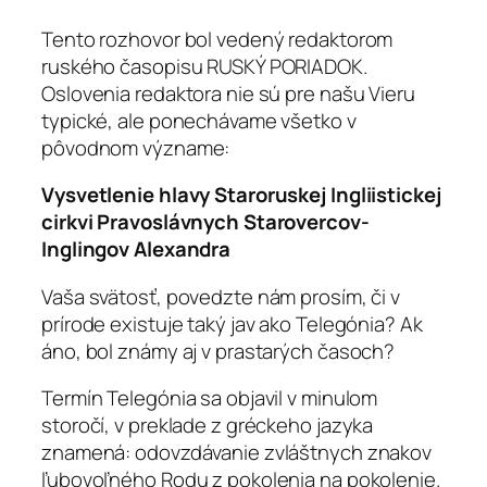
Tento rozhovor bol vedený redaktorom
ruského časopisu RUSKÝ PORIADOK.
Oslovenia redaktora nie sú pre našu Vieru
typické, ale ponechávame všetko v
pôvodnom význame:
Vysvetlenie hlavy Staroruskej Ingliistickej
cirkvi Pravoslávnych Starovercov-
Inglingov Alexandra
Vaša svätosť, povedzte nám prosím, či v
prírode existuje taký jav ako Telegónia? Ak
áno, bol známy aj v prastarých časoch?
Termín Telegónia sa objavil v minulom
storočí, v preklade z gréckeho jazyka
znamená: odovzdávanie zvláštnych znakov
ľubovoľného Rodu z pokolenia na pokolenie.