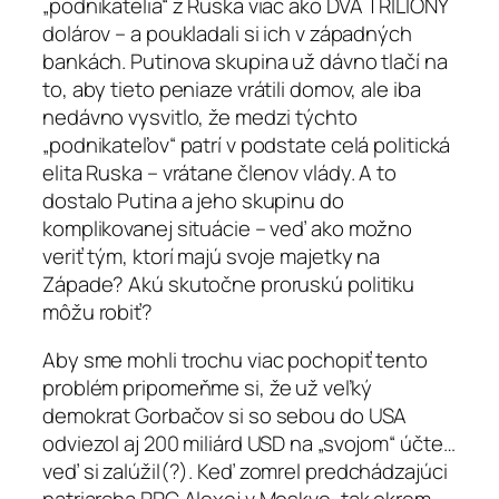
„podnikatelia“ z Ruska viac ako DVA TRILIÓNY
dolárov – a poukladali si ich v západných
bankách. Putinova skupina už dávno tlačí na
to, aby tieto peniaze vrátili domov, ale iba
nedávno vysvitlo, že medzi týchto
„podnikateľov“ patrí v podstate celá politická
elita Ruska – vrátane členov vlády. A to
dostalo Putina a jeho skupinu do
komplikovanej situácie – veď ako možno
veriť tým, ktorí majú svoje majetky na
Západe? Akú skutočne proruskú politiku
môžu robiť?
Aby sme mohli trochu viac pochopiť tento
problém pripomeňme si, že už veľký
demokrat Gorbačov si so sebou do USA
odviezol aj 200 miliárd USD na „svojom“ účte…
veď si zalúžil(?). Keď zomrel predchádzajúci