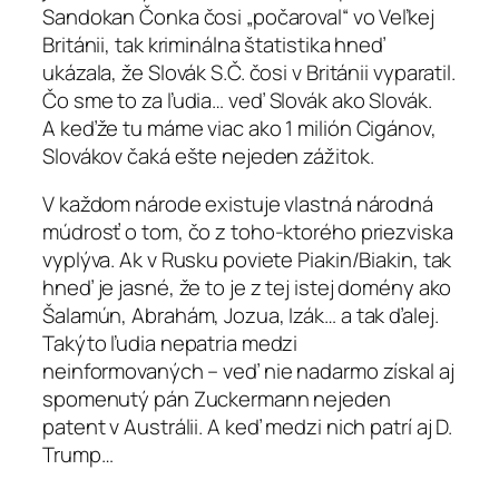
Sandokan Čonka čosi „počaroval“ vo Veľkej
Británii, tak kriminálna štatistika hneď
ukázala, že Slovák S.Č. čosi v Británii vyparatil.
Čo sme to za ľudia… veď Slovák ako Slovák.
A keďže tu máme viac ako 1 milión Cigánov,
Slovákov čaká ešte nejeden zážitok.
V každom národe existuje vlastná národná
múdrosť o tom, čo z toho-ktorého priezviska
vyplýva. Ak v Rusku poviete Piakin/Biakin, tak
hneď je jasné, že to je z tej istej domény ako
Šalamún, Abrahám, Jozua, Izák… a tak ďalej.
Takýto ľudia nepatria medzi
neinformovaných – veď nie nadarmo získal aj
spomenutý pán Zuckermann nejeden
patent v Austrálii. A keď medzi nich patrí aj D.
Trump…