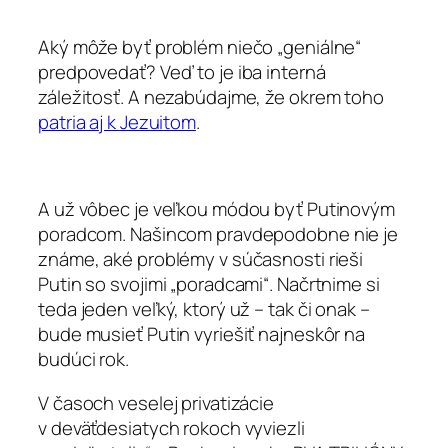
Aký môže byť problém niečo „geniálne“
predpovedať? Veď to je iba interná
záležitosť. A nezabúdajme, že okrem toho
patria aj k Jezuitom
.
A už vôbec je veľkou módou byť Putinovým
poradcom. Našincom pravdepodobne nie je
známe, aké problémy v súčasnosti rieši
Putin so svojimi „poradcami“. Načrtnime si
teda jeden veľký, ktorý už – tak či onak –
bude musieť Putin vyriešiť najneskôr na
budúci rok.
V časoch veselej privatizácie
v deväťdesiatych rokoch vyviezli