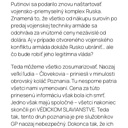
Putinovi sa podarilo znovu naštartovať
vojensko-priemyselný komplex Ruska.
Znamená to, že všetko od nákupu surovín po
predaj vojenskej techniky armáde sa
odohráva za vnútorné ceny nezávislé od
dolára. Aj v prípade otvoreného vojenského
konfliktu armáda dokáže Rusko ubrániť… ale
čo bude robiť jeho legitímna vláda?
Teda môžeme všetko zosumarizovať. Naozaj
veľkí ľudia – Človekovia – priniesli v minulosti
obrovský koláč Poznania. Tu nesporne patria
všetci nami vymenovaní. Cena za túto
prinesenú informáciu však bola ich smrť.
Jedno však majú spoločné – všetci nakoniec
skončili pri VÉDICKOM SLAVIANSTVE. Teda
tak, tento druh poznania je pre služobníkov
GP naozaj nebezpečný. Dokonca tak, že ich