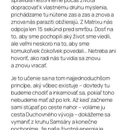
spravidla nestihneme počas života
dopracovať k vlastnému druhu myslenia,
prichádzame tu nútene zas a zas a znova a
znova nás paraziti obžierajú. Z Matrixu nás
odpoja len 15 sekúnd pred smrťou. Dosť na
to, aby sme pochopili aký život sme viedli,
ale veľmi neskoro na to, aby sme
komukoľvek čokoľvek povedali… Netreba ani
hovoriť, ako radi nás tu vidia sa znovu
a znovu vracať.
Je to učenie sa na tom najjednoduchšom
princípe, aký vôbec existuje – dovtedy tu
budeme chodiť a inkarnovať sa, pokiaľ toho
nebudeme mať až po krk. Až keď začneme
sami stúpať po ceste nahor – voláme ju
cesta Duchovného vývoja – dokážeme sa
vymaniť z kruhu Samsáry a konečne
pochopíme, že naša životná energia je