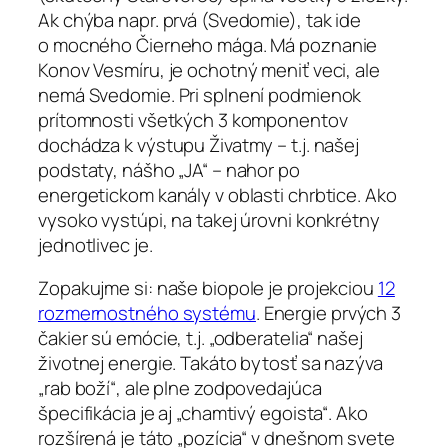
Ak chýba napr. prvá (Svedomie), tak ide
o mocného Čierneho mága. Má poznanie
Konov Vesmíru, je ochotný meniť veci, ale
nemá Svedomie. Pri splnení podmienok
prítomnosti všetkých 3 komponentov
dochádza k výstupu Živatmy – t.j. našej
podstaty, nášho „JA“ – nahor po
energetickom kanály v oblasti chrbtice. Ako
vysoko vystúpi, na takej úrovni konkrétny
jednotlivec je.
Zopakujme si: naše biopole je projekciou
12
rozmernostného systému
. Energie prvých 3
čakier sú emócie, t.j. „odberatelia“ našej
životnej energie. Takáto bytosť sa nazýva
„rab boží“, ale plne zodpovedajúca
špecifikácia je aj „chamtivý egoista“. Ako
rozšírená je táto „pozícia“ v dnešnom svete