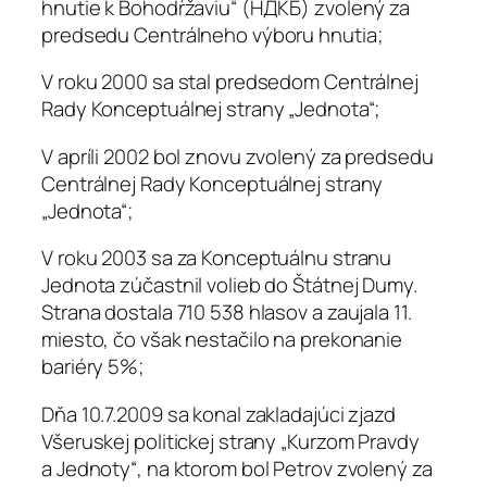
hnutie k Bohodŕžaviu“ (НДКБ) zvolený za
predsedu Centrálneho výboru hnutia;
V roku 2000 sa stal predsedom Centrálnej
Rady Konceptuálnej strany „Jednota“;
V apríli 2002 bol znovu zvolený za predsedu
Centrálnej Rady Konceptuálnej strany
„Jednota“;
V roku 2003 sa za Konceptuálnu stranu
Jednota zúčastnil volieb do Štátnej Dumy.
Strana dostala 710 538 hlasov a zaujala 11.
miesto, čo však nestačilo na prekonanie
bariéry 5%;
Dňa 10.7.2009 sa konal zakladajúci zjazd
Všeruskej politickej strany „Kurzom Pravdy
a Jednoty“, na ktorom bol Petrov zvolený za