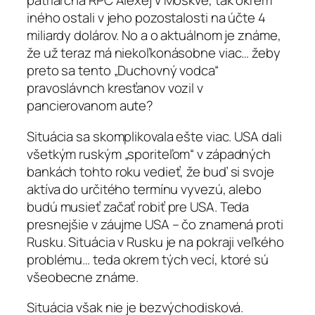
patriarcha RPC Alexej v Moskve, tak okrem
iného ostali v jeho pozostalosti na účte 4
miliardy dolárov. No a o aktuálnom je známe,
že už teraz má niekoľkonásobne viac… žeby
preto sa tento „Duchovný vodca“
pravoslávnch kresťanov vozil v
pancierovanom aute?
Situácia sa skomplikovala ešte viac. USA dali
všetkým ruským „sporiteľom“ v západných
bankách tohto roku vedieť, že buď si svoje
aktíva do určitého termínu vyvezú, alebo
budú musieť začať robiť pre USA. Teda
presnejšie v záujme USA – čo znamená proti
Rusku. Situácia v Rusku je na pokraji veľkého
problému… teda okrem tých vecí, ktoré sú
všeobecne známe.
Situácia však nie je bezvýchodisková.