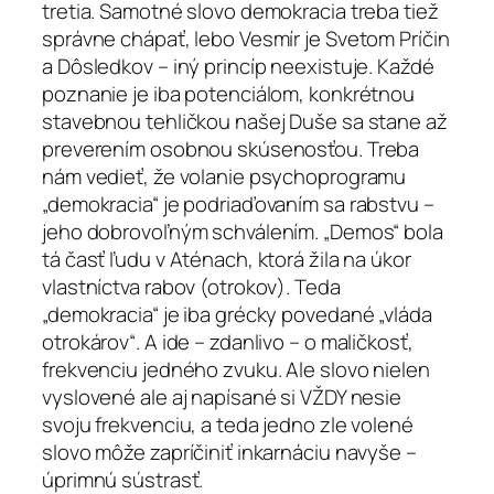
tretia. Samotné slovo demokracia treba tiež
správne chápať, lebo Vesmír je Svetom Príčin
a Dôsledkov – iný princíp neexistuje. Každé
poznanie je iba potenciálom, konkrétnou
stavebnou tehličkou našej Duše sa stane až
preverením osobnou skúsenosťou. Treba
nám vedieť, že volanie psychoprogramu
„demokracia“ je podriaďovaním sa rabstvu –
jeho dobrovoľným schválením. „Demos“ bola
tá časť ľudu v Aténach, ktorá žila na úkor
vlastníctva rabov (otrokov). Teda
„demokracia“ je iba grécky povedané „vláda
otrokárov“. A ide – zdanlivo – o maličkosť,
frekvenciu jedného zvuku. Ale slovo nielen
vyslovené ale aj napísané si VŽDY nesie
svoju frekvenciu, a teda jedno zle volené
slovo môže zapríčiniť inkarnáciu navyše –
úprimnú sústrasť.