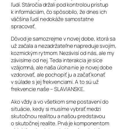
ľudí. Stáročia držali pod kontrolou prístup
k informáciám, čo spôsobilo, že dnes ich
väčšina ľudí nedokáže samostatne
spracovať.
Dôvod je samozrejme v novej dobe, ktorá sa
už začala a nezadržateľne napreduje svojím,
kozmickým rytmom. Nezávisí od nás, ale my
závisíme od nej. Teda interakcia je síce
vzájomná, ale naša úloha nie je novej dobe
vzdorovať, ale pochopiť ju a začať konať
v súlade s jej frekvenciami. A to sú už
frekvencie naše – SLAVIANSKE.
Ako vždy a vo všetkom sme postavení do
situácie, kedy si musíme vybrať medzi
skutočnou realitou a našou predstavou
o skutočnej realite. Prvá je komponentom