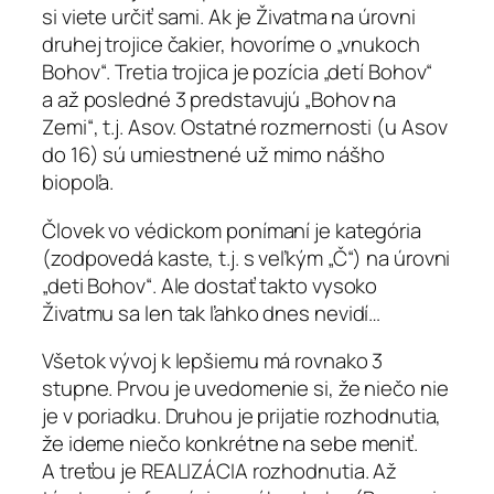
si viete určiť sami. Ak je Živatma na úrovni
druhej trojice čakier, hovoríme o „vnukoch
Bohov“. Tretia trojica je pozícia „detí Bohov“
a až posledné 3 predstavujú „Bohov na
Zemi“, t.j. Asov. Ostatné rozmernosti (u Asov
do 16) sú umiestnené už mimo nášho
biopoľa.
Človek vo védickom ponímaní je kategória
(zodpovedá kaste, t.j. s veľkým „Č“) na úrovni
„deti Bohov“. Ale dostať takto vysoko
Živatmu sa len tak ľahko dnes nevidí…
Všetok vývoj k lepšiemu má rovnako 3
stupne. Prvou je uvedomenie si, že niečo nie
je v poriadku. Druhou je prijatie rozhodnutia,
že ideme niečo konkrétne na sebe meniť.
A treťou je REALIZÁCIA rozhodnutia. Až