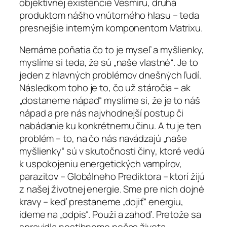
objektívnej existencie Vesmíru, druhá
produktom nášho vnútorného hlasu – teda
presnejšie interným komponentom Matrixu.
Nemáme poňatia čo to je myseľ a myšlienky,
myslíme si teda, že sú „naše vlastné“. Je to
jeden z hlavných problémov dnešných ľudí.
Následkom toho je to, čo už stáročia – ak
„dostaneme nápad“ myslíme si, že je to náš
nápad a pre nás najvhodnejší postup či
nabádanie ku konkrétnemu činu. A tu je ten
problém – to, na čo nás navádzajú „naše
myšlienky“ sú v skutočnosti činy, ktoré vedú
k uspokojeniu energetických vampírov,
parazitov – Globálneho Prediktora – ktorí žijú
z našej životnej energie. Sme pre nich dojné
kravy – keď prestaneme „dojiť“ energiu,
ideme na „odpis“. Použi a zahoď. Pretože sa