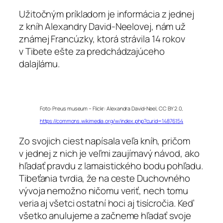
Užitočným príkladom je informácia z jednej
z kníh Alexandry David-Neelovej, nám už
známej Francúzky, ktorá strávila 14 rokov
v Tibete ešte za predchádzajúceho
dalajlámu.
Foto: Preus museum – Flickr: Alexandra David-Neel, CC BY 2.0,
https://commons.wikimedia.org/w/index.php?curid=14876154
Zo svojich ciest napísala veľa kníh, pričom
v jednej z nich je veľmi zaujímavý návod, ako
hľadať pravdu z lamaistického bodu pohľadu.
Tibeťania tvrdia, že na ceste Duchovného
vývoja nemožno ničomu veriť, nech tomu
veria aj všetci ostatní hoci aj tisícročia. Keď
všetko anulujeme a začneme hľadať svoje