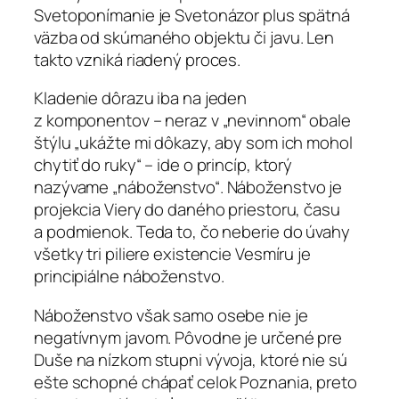
Svetoponímanie je Svetonázor plus spätná
väzba od skúmaného objektu či javu. Len
takto vzniká riadený proces.
Kladenie dôrazu iba na jeden
z komponentov – neraz v „nevinnom“ obale
štýlu „ukážte mi dôkazy, aby som ich mohol
chytiť do ruky“ – ide o princíp, ktorý
nazývame „náboženstvo“. Náboženstvo je
projekcia Viery do daného priestoru, času
a podmienok. Teda to, čo neberie do úvahy
všetky tri piliere existencie Vesmíru je
principiálne náboženstvo.
Náboženstvo však samo osebe nie je
negatívnym javom. Pôvodne je určené pre
Duše na nízkom stupni vývoja, ktoré nie sú
ešte schopné chápať celok Poznania, preto