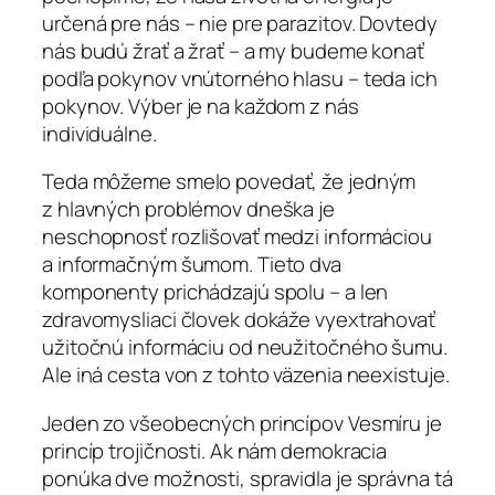
určená pre nás – nie pre parazitov. Dovtedy
nás budú žrať a žrať – a my budeme konať
podľa pokynov vnútorného hlasu – teda ich
pokynov. Výber je na každom z nás
individuálne.
Teda môžeme smelo povedať, že jedným
z hlavných problémov dneška je
neschopnosť rozlišovať medzi informáciou
a informačným šumom. Tieto dva
komponenty prichádzajú spolu – a len
zdravomysliaci človek dokáže vyextrahovať
užitočnú informáciu od neužitočného šumu.
Ale iná cesta von z tohto väzenia neexistuje.
Jeden zo všeobecných princípov Vesmíru je
princíp trojičnosti. Ak nám demokracia
ponúka dve možnosti, spravidla je správna tá