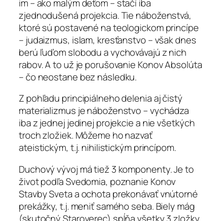
im – ako malým deťom – stačí iba
zjednodušená projekcia. Tie náboženstvá,
ktoré sú postavené na teologickom princípe
– judaizmus, islam, kresťanstvo – však dnes
berú ľuďom slobodu a vychovávajú z nich
rabov. A to už je porušovanie Konov Absolúta
– čo neostane bez následku.
Z pohľadu principiálneho delenia aj čistý
materializmus je náboženstvo – vychádza
iba z jednej jedinej projekcie a nie všetkých
troch zložiek. Môžeme ho nazvať
ateistickým, t.j. nihilistickým princípom.
Duchový vývoj má tiež 3 komponenty. Je to
život podľa Svedomia, poznanie Konov
Stavby Sveta a ochota prekonávať vnútorné
prekážky, t.j. meniť samého seba. Biely mág
(skutočný Staroverec) spĺňa všetky 3 zložky.