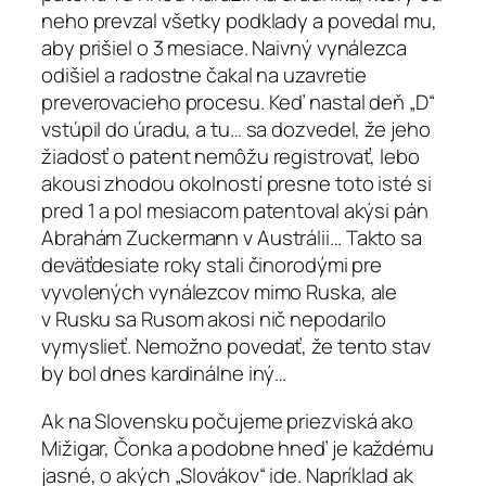
neho prevzal všetky podklady a povedal mu,
aby prišiel o 3 mesiace. Naivný vynálezca
odišiel a radostne čakal na uzavretie
preverovacieho procesu. Keď nastal deň „D“
vstúpil do úradu, a tu… sa dozvedel, že jeho
žiadosť o patent nemôžu registrovať, lebo
akousi zhodou okolností presne toto isté si
pred 1 a pol mesiacom patentoval akýsi pán
Abrahám Zuckermann v Austrálii… Takto sa
deväťdesiate roky stali činorodými pre
vyvolených vynálezcov mimo Ruska, ale
v Rusku sa Rusom akosi nič nepodarilo
vymyslieť. Nemožno povedať, že tento stav
by bol dnes kardinálne iný…
Ak na Slovensku počujeme priezviská ako
Mižigar, Čonka a podobne hneď je každému
jasné, o akých „Slovákov“ ide. Napríklad ak