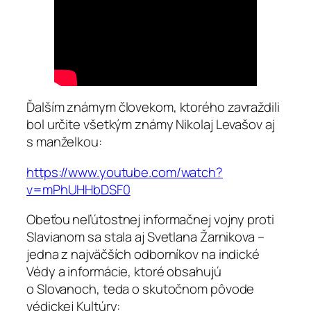
Ďalším známym človekom, ktorého zavraždili
bol určite všetkým známy Nikolaj Levašov aj
s manželkou:
https://www.youtube.com/watch?
v=mPhUHHbDSF0
Obeťou neľútostnej informačnej vojny proti
Slavianom sa stala aj Svetlana Žarnikova –
jedna z najväčších odborníkov na indické
Védy a informácie, ktoré obsahujú
o Slovanoch, teda o skutočnom pôvode
védickej Kultúry: