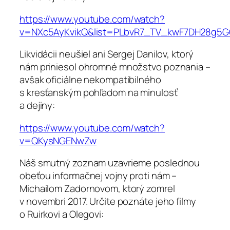
https://www.youtube.com/watch?
v=NXc5AyKvikQ&list=PLbvR7_TV_kwF7DH28g
Likvidácii neušiel ani Sergej Danilov, ktorý
nám priniesol ohromné množstvo poznania –
avšak oficiálne nekompatibilného
s kresťanským pohľadom na minulosť
a dejiny:
https://www.youtube.com/watch?
v=QKysNGENwZw
Náš smutný zoznam uzavrieme poslednou
obeťou informačnej vojny proti nám –
Michailom Zadornovom, ktorý zomrel
v novembri 2017. Určite poznáte jeho filmy
o Ruirkovi a Olegovi: