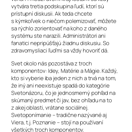
vytvára tretia podskupina ľudí, ktorí sú
prístupní diskusii. Ak teda chcete
s kýmkoľvek o niečom polemizovať, môžete
sa rýchlo zorientovať na koho z daného
systému ste narazili. Administrátori ani
fanatici nepripúšťajú žiadnu diskusiu. So
zdravomysliaci ľuďmi sa vždy hovoriť dá.
Svet okolo nás pozostáva z troch
komponentov: Idey, Matérie a Mágie. Každý,
kto si vyberie iba jeden z nich a trvá na tom,
že iný ani neexistuje spadá do kategórie
Svetonázoru, čo je jednosmerný pohľad na
skúmaný predmet či jav, bez ohľadu na to
z akej oblasti, vrátane sociálnej.
Svetoponímanie – tradične nazývané aj
Viera, t.j. Poznanie – stojí na používaní
všetkých troch komponentov.