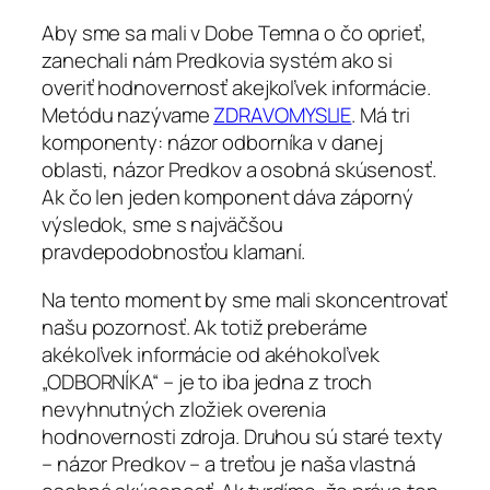
Aby sme sa mali v Dobe Temna o čo oprieť,
zanechali nám Predkovia systém ako si
overiť hodnovernosť akejkoľvek informácie.
Metódu nazývame
ZDRAVOMYSLIE
. Má tri
komponenty: názor odborníka v danej
oblasti, názor Predkov a osobná skúsenosť.
Ak čo len jeden komponent dáva záporný
výsledok, sme s najväčšou
pravdepodobnosťou klamaní.
Na tento moment by sme mali skoncentrovať
našu pozornosť. Ak totiž preberáme
akékoľvek informácie od akéhokoľvek
„ODBORNÍKA“ – je to iba jedna z troch
nevyhnutných zložiek overenia
hodnovernosti zdroja. Druhou sú staré texty
– názor Predkov – a treťou je naša vlastná