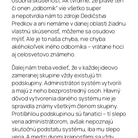
osobná skúsenosť. Ak tvrdíme, že práve ten
či onen „odborník“ vie všetko super
a nepotvrdia nám to zdroje Dedičstva
Predkov a ani nemáme v danej oblasti žiadnu
vlastnú skúsenosť, môžeme sa osudovo
mýliť. Ale je to naša chyba, nie chyba
akéhokoľvek iného odborníka – vrátane hoci
aj celosvetovo známeho.
Ďalej nám treba vedieť, že v každej ideovo
zameranej skupine vždy existujú tri
podskupiny. Administrátori systém vytvorili
a majú z neho bezprostredný osoh. Hlavný
dôvod vytvorenia daného systému nie je
spravidla známy všetkým členom skupiny.
Protiľahlou podskupinou sú fanatici – tí slepo
veria administrátorom, avšak nepoznajú
skutočnú podstatu systému, iba mu slepo
veria. A medzi dvomi krajnosťami sa vždy