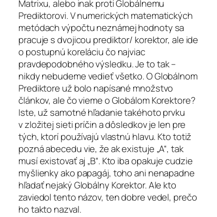
Matrixu, alebo inak proti Globálnemu
Prediktorovi. V numerických matematických
metódach výpočtu neznámej hodnoty sa
pracuje s dvojicou prediktor/ korektor, ale ide
o postupnú koreláciu čo najviac
pravdepodobného výsledku. Je to tak –
nikdy nebudeme vedieť všetko. O Globálnom
Prediktore už bolo napísané množstvo
článkov, ale čo vieme o Globálom Korektore?
Iste, už samotné hľadanie takéhoto prvku
v zložitej sieti príčin a dôsledkov je len pre
tých, ktorí používajú vlastnú hlavu. Kto totiž
pozná abecedu vie, že ak existuje „A“, tak
musí existovať aj „B“. Kto iba opakuje cudzie
myšlienky ako papagáj, toho ani nenapadne
hľadať nejaký Globálny Korektor. Ale kto
zaviedol tento názov, ten dobre vedel, prečo
ho takto nazval.