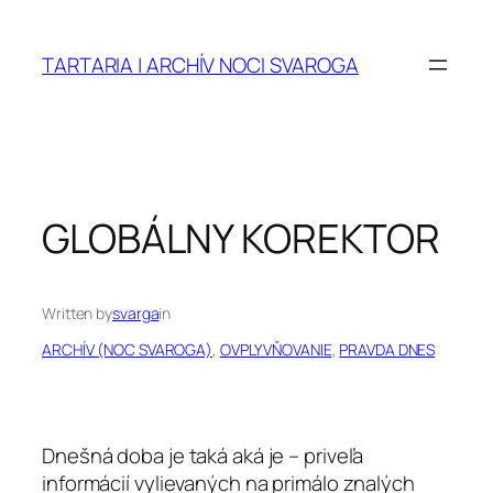
Prejsť
na
TARTARIA | ARCHÍV NOCI SVAROGA
obsah
GLOBÁLNY KOREKTOR
Written by
svarga
in
ARCHÍV (NOC SVAROGA)
, 
OVPLYVŇOVANIE
, 
PRAVDA DNES
Dnešná doba je taká aká je – priveľa
informácií vylievaných na primálo znalých