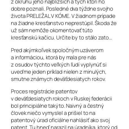
z okruhu jeho najbližších a tých ktorí ho
dobre poznali. Posledné dva týždne svojho
života PRELEŽAL V KÓME. V žiadnom prípade
na žiadne kresťanstvo neprestúpil. Škoda že
už sám nemôže okomentovať túto
kresťanskú kačicu. Určite by to stálo zato…
Pred akýmkoľvek spoločným uzáverom
a informáciou, ktorá by mala pre nás
z osudov týchto veľkých ľudí vyplynúť si
uveďme jeden príklad nielen z minulých,
smutne známych deväťdesiatych rokov.
Proces registrácie patentov
v deväťdesiatych rokoch v Ruskej federácii
bol principiálne takýto. Naivný a čestný
človek niečo vymyslel a prišiel to na
patentový úrad oficiálne nahlásiť ako svoj
patent. Tu hneď narazil na úradníka, ktorý od