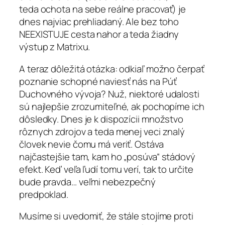
teda ochota na sebe reálne pracovať) je
dnes najviac prehliadaný. Ale bez toho
NEEXISTUJE cesta nahor a teda žiadny
výstup z Matrixu.
A teraz dôležitá otázka: odkiaľ možno čerpať
poznanie schopné naviesť nás na Púť
Duchovného vývoja? Nuž, niektoré udalosti
sú najlepšie zrozumiteľné, ak pochopíme ich
dôsledky. Dnes je k dispozícii množstvo
rôznych zdrojov a teda menej veci znalý
človek nevie čomu má veriť. Ostáva
najčastejšie tam, kam ho „posúva“ stádový
efekt. Keď veľa ľudí tomu verí, tak to určite
bude pravda… veľmi nebezpečný
predpoklad.
Musíme si uvedomiť, že stále stojíme proti