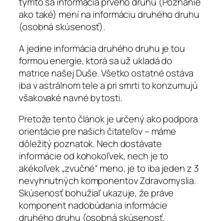
týmto sa informácia prvého druhu (Poznanie
ako také) mení na informáciu druhého druhu
(osobná skúsenosť).
A jedine informácia druhého druhu je tou
formou energie, ktorá sa už ukladá do
matrice našej Duše. Všetko ostatné ostáva
iba v astrálnom tele a pri smrti to konzumujú
všakovaké navné bytosti.
Pretože tento článok je určený ako podpora
orientácie pre našich čitateľov – máme
dôležitý poznatok. Nech dostávate
informácie od kohokoľvek, nech je to
akékoľvek „zvučné“ meno, je to iba jeden z 3
nevyhnutných komponentov Zdravomyslia.
Skúsenosť bohužiaľ ukazuje, že práve
komponent nadobúdania informácie
druhého druhu (osobná skúsenosť,