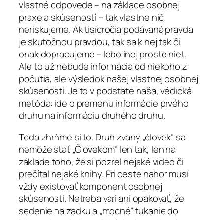
vlastné odpovede – na základe osobnej
praxe a skúseností – tak vlastne nič
neriskujeme. Ak tisícročia podávaná pravda
je skutočnou pravdou, tak sa k nej tak či
onak dopracujeme – lebo inej proste niet.
Ale to už nebude informácia od niekoho z
počutia, ale výsledok našej vlastnej osobnej
skúsenosti. Je to v podstate naša, védická
metóda: ide o premenu informácie prvého
druhu na informáciu druhého druhu.
Teda zhrňme si to. Druh zvaný „človek“ sa
nemôže stať „Človekom“ len tak, len na
základe toho, že si pozrel nejaké video či
prečítal nejaké knihy. Pri ceste nahor musí
vždy existovať komponent osobnej
skúsenosti. Netreba vari ani opakovať, že
sedenie na zadku a „mocné“ ťukanie do