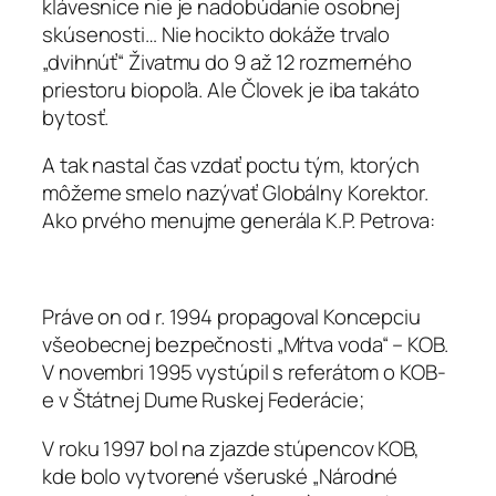
klávesnice nie je nadobúdanie osobnej
skúsenosti… Nie hocikto dokáže trvalo
„dvihnúť“ Živatmu do 9 až 12 rozmerného
priestoru biopoľa. Ale Človek je iba takáto
bytosť.
A tak nastal čas vzdať poctu tým, ktorých
môžeme smelo nazývať Globálny Korektor.
Ako prvého menujme generála K.P. Petrova:
Práve on od r. 1994 propagoval Koncepciu
všeobecnej bezpečnosti „Mŕtva voda“ – KOB.
V novembri 1995 vystúpil s referátom o KOB-
e v Štátnej Dume Ruskej Federácie;
V roku 1997 bol na zjazde stúpencov KOB,
kde bolo vytvorené všeruské „Národné