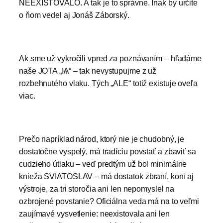
NEEXISTOVALO. A tak je to správne. Inak by určite
o ňom vedel aj Jonáš Záborský.
Ak sme už vykročili vpred za poznávaním – hľadáme
naše JOTA „Ѩ“ – tak nevystupujme z už
rozbehnutého vlaku. Tých „ALE“ totiž existuje oveľa
viac.
Prečo napríklad národ, ktorý nie je chudobný, je
dostatočne vyspelý, má tradíciu povstať a zbaviť sa
cudzieho útlaku – veď predtým už bol minimálne
knieža SVIATOSLAV – má dostatok zbraní, koní aj
výstroje, za tri storočia ani len nepomyslel na
ozbrojené povstanie? Oficiálna veda má na to veľmi
zaujímavé vysvetlenie: neexistovala ani len