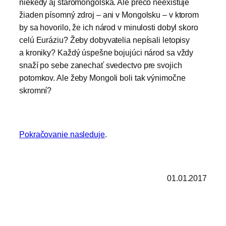
niekedy aj staromongolská. Ale prečo neexistuje
žiaden písomný zdroj – ani v Mongolsku – v ktorom
by sa hovorilo, že ich národ v minulosti dobyl skoro
celú Euráziu? Žeby dobyvatelia nepísali letopisy
a kroniky? Každý úspešne bojujúci národ sa vždy
snaží po sebe zanechať svedectvo pre svojich
potomkov. Ale žeby Mongoli boli tak výnimočne
skromní?
Pokračovanie nasleduje
.
01.01.2017