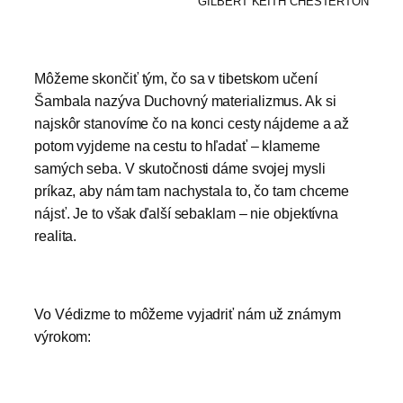
GILBERT KEITH CHESTERTON
Môžeme skončiť tým, čo sa v tibetskom učení
Šambala nazýva Duchovný materializmus. Ak si
najskôr stanovíme čo na konci cesty nájdeme a až
potom vyjdeme na cestu to hľadať – klameme
samých seba. V skutočnosti dáme svojej mysli
príkaz, aby nám tam nachystala to, čo tam chceme
nájsť. Je to však ďalší sebaklam – nie objektívna
realita.
Vo Védizme to môžeme vyjadriť nám už známym
výrokom: