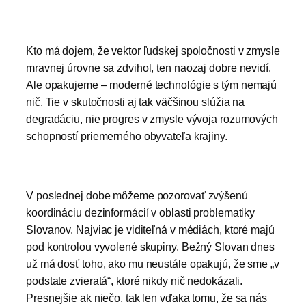
Kto má dojem, že vektor ľudskej spoločnosti v zmysle
mravnej úrovne sa zdvihol, ten naozaj dobre nevidí.
Ale opakujeme – moderné technológie s tým nemajú
nič. Tie v skutočnosti aj tak väčšinou slúžia na
degradáciu, nie progres v zmysle vývoja rozumových
schopností priemerného obyvateľa krajiny.
V poslednej dobe môžeme pozorovať zvýšenú
koordináciu dezinformácií v oblasti problematiky
Slovanov. Najviac je viditeľná v médiách, ktoré majú
pod kontrolou vyvolené skupiny. Bežný Slovan dnes
už má dosť toho, ako mu neustále opakujú, že sme „v
podstate zvieratá“, ktoré nikdy nič nedokázali.
Presnejšie ak niečo, tak len vďaka tomu, že sa nás