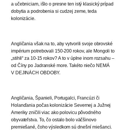
a učebniciam, išlo o presne ten istý klasický prípad
dobytia a podrobenia si cudzej zeme, teda
kolonizácie.
Angličania však na to, aby vytvorili svoje obrovské
impérium potrebovali 150-200 rokov, ale Mongoli to
„stihli“ za 10-15 rokov? A to v úplne inom rozsahu –
od Číny po Jadranské more. Takéto niečo NEMÁ
V DEJINÁCH OBDOBY.
Angličania, Španieli, Portugalci, Francúzi či
Holanďania počas kolonizácie Severnej a Južnej
Ameriky zničili viac ako polovicu pôvodného
obyvateľstva. To, čo ostalo bolo väčšinovo
premiešané, čoho výsledkom sú dnešní miešanci.