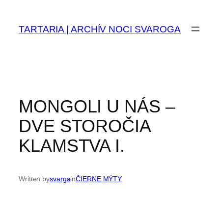
Prejsť
na
TARTARIA | ARCHÍV NOCI SVAROGA
obsah
MONGOLI U NÁS –
DVE STOROČIA
KLAMSTVA I.
Written by
svarga
in
ČIERNE MÝTY