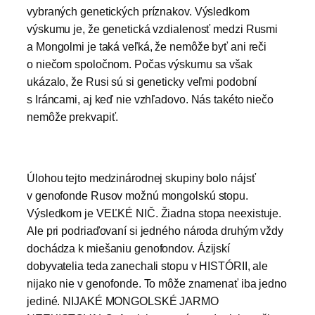
vybraných genetických príznakov. Výsledkom
výskumu je, že genetická vzdialenosť medzi Rusmi
a Mongolmi je taká veľká, že nemôže byť ani reči
o niečom spoločnom. Počas výskumu sa však
ukázalo, že Rusi sú si geneticky veľmi podobní
s Iráncami, aj keď nie vzhľadovo. Nás takéto niečo
nemôže prekvapiť.
Úlohou tejto medzinárodnej skupiny bolo nájsť
v genofonde Rusov možnú mongolskú stopu.
Výsledkom je VEĽKÉ NIČ. Žiadna stopa neexistuje.
Ale pri podriaďovaní si jedného národa druhým vždy
dochádza k miešaniu genofondov. Ázijskí
dobyvatelia teda zanechali stopu v HISTÓRII, ale
nijako nie v genofonde. To môže znamenať iba jedno
jediné. NIJAKÉ MONGOLSKÉ JARMO