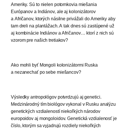
Ameriky. Sú to nielen potomkovia miešania
Európanov a Indiánov, ale aj kolonizátorov
a Afričanov, ktorých násilne privážali do Ameriky aby
tam dreli na plantážach. A tak dnes sú zastúpené už
aj kombinácie Indiánov a Afričanov… ktorí z nich sú
vzorom pre našich tretiakov?
Ako mohli byť Mongoli kolonizátormi Ruska
a nezanechať po sebe miešancov?
Výsledky antropológov potvrdzujú aj genetici.
Medzinárodný tím biológov vykonal v Rusku analýzu
genetických vzdialeností niekoľkých národov
europoidov aj mongoloidov. Genetická vzdialenosť je
číslo, ktorým sa vyjadrujú rozdiely niekoľkých