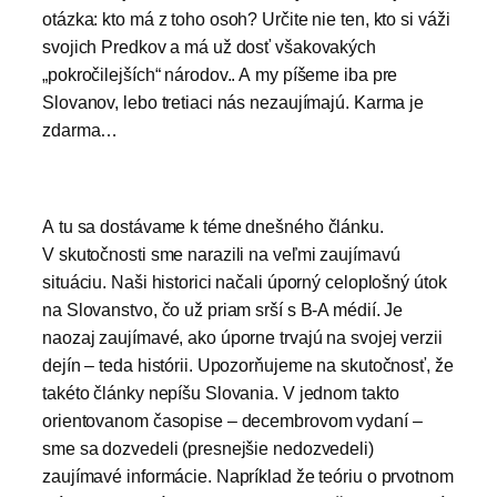
otázka: kto má z toho osoh? Určite nie ten, kto si váži
svojich Predkov a má už dosť všakovakých
„pokročilejších“ národov.. A my píšeme iba pre
Slovanov, lebo tretiaci nás nezaujímajú. Karma je
zdarma…
A tu sa dostávame k téme dnešného článku.
V skutočnosti sme narazili na veľmi zaujímavú
situáciu. Naši historici načali úporný celoplošný útok
na Slovanstvo, čo už priam srší s B-A médií. Je
naozaj zaujímavé, ako úporne trvajú na svojej verzii
dejín – teda histórii. Upozorňujeme na skutočnosť, že
takéto články nepíšu Slovania. V jednom takto
orientovanom časopise – decembrovom vydaní –
sme sa dozvedeli (presnejšie nedozvedeli)
zaujímavé informácie. Napríklad že teóriu o prvotnom