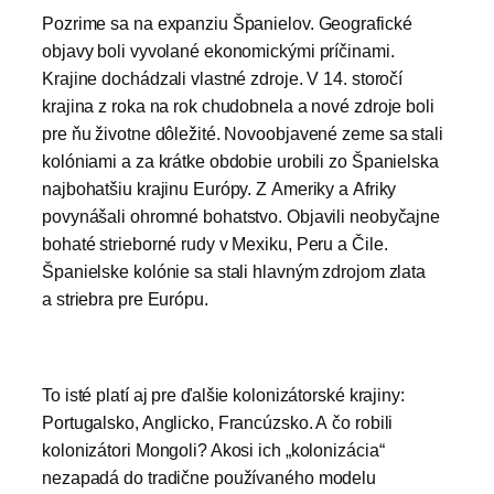
Pozrime sa na expanziu Španielov. Geografické
objavy boli vyvolané ekonomickými príčinami.
Krajine dochádzali vlastné zdroje. V 14. storočí
krajina z roka na rok chudobnela a nové zdroje boli
pre ňu životne dôležité. Novoobjavené zeme sa stali
kolóniami a za krátke obdobie urobili zo Španielska
najbohatšiu krajinu Európy. Z Ameriky a Afriky
povynášali ohromné bohatstvo. Objavili neobyčajne
bohaté strieborné rudy v Mexiku, Peru a Čile.
Španielske kolónie sa stali hlavným zdrojom zlata
a striebra pre Európu.
To isté platí aj pre ďalšie kolonizátorské krajiny:
Portugalsko, Anglicko, Francúzsko. A čo robili
kolonizátori Mongoli? Akosi ich „kolonizácia“
nezapadá do tradične používaného modelu