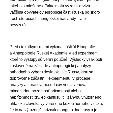
takéhoto miešanca. Takto mala vyzerať drvivá
väčšina obyvateľov európskej časti Ruska po skoro
troch storočiach mongolskej nadvlády – ale
nevyzerá.
Pred niekoľkými rokmi vykonal Inštitút Etnografie
a Antropológie Ruskej Akadémie Vied experiment,
ktorého výstupy sú veľmi poučné. Výsledky však boli
zostavené na základe antropologickej analýzy
náhodného výberu desiatok tisíc Rusov, ktorí sa
dobrovoľne zúčastnili experimentu. V procese
analýzy a spracovania údajov vedci venovali
mimoriadnu pozornosť prítomnosti alebo
neprítomnosti tzv. epikantusu, t.j. záhybu vnútorného
uhla oka človeka vytvoreného kožou horného viečka.
Je to najvýraznejší príznak mongoloidnej rasy a je