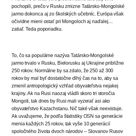
pochopili, prečo v Rusku zmizne Tatársko-Mongolské
jarmo dokonca aj zo školských učebníc. Európa však
očividne mieni ostať pri Mongoloch aj naďalej…
zatiaľ. Teda poporiadku.
To, čo sa populárne nazýva Tatársko-Mongolské
jarmo trvalo v Rusku, Bielorusku aj Ukrajine približne
250 rokov. Normálne by sa zdalo, že 250 až 300
rokov by mal byť dostatočne dlhý čas na to, aby sa
zmenil antropologický vzhľad obyvateľstva nejakej
krajiny. Ak na Rusi naozaj vládli skoro tri storočia
Mongoli, tak dnes by Rusi mali vyzerať asi ako
obyvateľstvo Kazachstanu. Nič také však neexistuje.
Ak uvažujeme, že podľa štatistiky OSN sa generácie
menia každých 25 rokov, tak vyše 10 generácií
spoločného života dvoch národov – Slovanov Rusov