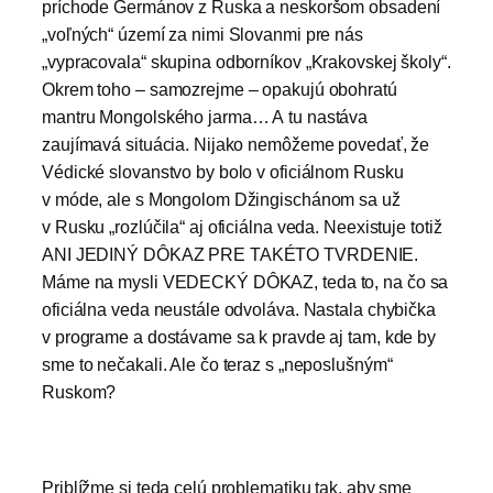
príchode Germánov z Ruska a neskoršom obsadení
„voľných“ území za nimi Slovanmi pre nás
„vypracovala“ skupina odborníkov „Krakovskej školy“.
Okrem toho – samozrejme – opakujú obohratú
mantru Mongolského jarma… A tu nastáva
zaujímavá situácia. Nijako nemôžeme povedať, že
Védické slovanstvo by bolo v oficiálnom Rusku
v móde, ale s Mongolom Džingischánom sa už
v Rusku „rozlúčila“ aj oficiálna veda. Neexistuje totiž
ANI JEDINÝ DÔKAZ PRE TAKÉTO TVRDENIE.
Máme na mysli VEDECKÝ DÔKAZ, teda to, na čo sa
oficiálna veda neustále odvoláva. Nastala chybička
v programe a dostávame sa k pravde aj tam, kde by
sme to nečakali. Ale čo teraz s „neposlušným“
Ruskom?
Priblížme si teda celú problematiku tak, aby sme