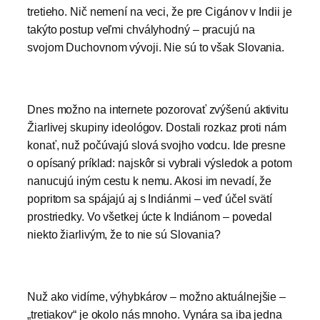
tretieho. Nič nemení na veci, že pre Cigánov v Indii je
takýto postup veľmi chvályhodný – pracujú na
svojom Duchovnom vývoji. Nie sú to však Slovania.
Dnes možno na internete pozorovať zvýšenú aktivitu
Žiarlivej skupiny ideológov. Dostali rozkaz proti nám
konať, nuž počúvajú slová svojho vodcu. Ide presne
o opísaný príklad: najskôr si vybrali výsledok a potom
nanucujú iným cestu k nemu. Akosi im nevadí, že
popritom sa spájajú aj s Indiánmi – veď účel svätí
prostriedky. Vo všetkej úcte k Indiánom – povedal
niekto žiarlivým, že to nie sú Slovania?
Nuž ako vidíme, výhybkárov – možno aktuálnejšie –
„tretiakov“ je okolo nás mnoho. Vynára sa iba jedna