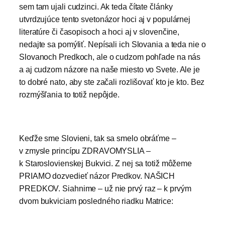
sem tam ujali cudzinci. Ak teda čítate články
utvrdzujúce tento svetonázor hoci aj v populárnej
literatúre či časopisoch a hoci aj v slovenčine,
nedajte sa pomýliť. Nepísali ich Slovania a teda nie o
Slovanoch Predkoch, ale o cudzom pohľade na nás
a aj cudzom názore na naše miesto vo Svete. Ale je
to dobré nato, aby ste začali rozlišovať kto je kto. Bez
rozmýšľania to totiž nepôjde.
Keďže sme Slovieni, tak sa smelo obráťme –
v zmysle princípu ZDRAVOMYSLIA –
k Staroslovienskej Bukvici. Z nej sa totiž môžeme
PRIAMO dozvedieť názor Predkov. NAŠICH
PREDKOV. Siahnime – už nie prvý raz – k prvým
dvom bukviciam posledného riadku Matrice: