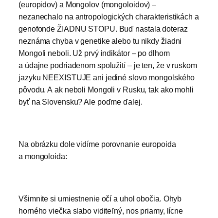
(europidov) a Mongolov (mongoloidov) –
nezanechalo na antropologických charakteristikách a
genofonde ŽIADNU STOPU. Buď nastala doteraz
neznáma chyba v genetike alebo tu nikdy žiadni
Mongoli neboli. Už prvý indikátor – po dlhom
a údajne podriadenom spolužití – je ten, že v ruskom
jazyku NEEXISTUJE ani jediné slovo mongolského
pôvodu. A ak neboli Mongoli v Rusku, tak ako mohli
byť na Slovensku? Ale poďme ďalej.
Na obrázku dole vidíme porovnanie europoida
a mongoloida:
Všimnite si umiestnenie očí a uhol obočia. Ohyb
horného viečka slabo viditeľný, nos priamy, lícne