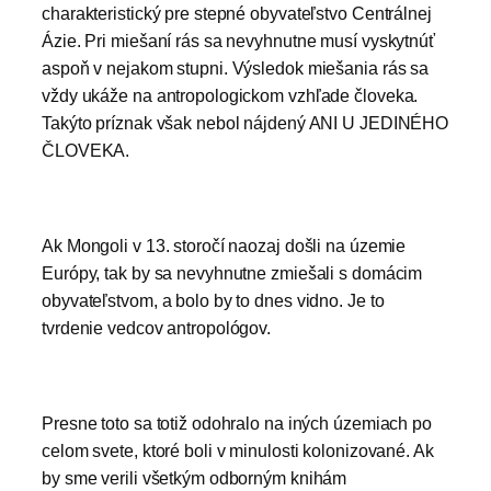
charakteristický pre stepné obyvateľstvo Centrálnej
Ázie. Pri miešaní rás sa nevyhnutne musí vyskytnúť
aspoň v nejakom stupni. Výsledok miešania rás sa
vždy ukáže na antropologickom vzhľade človeka.
Takýto príznak však nebol nájdený ANI U JEDINÉHO
ČLOVEKA.
Ak Mongoli v 13. storočí naozaj došli na územie
Európy, tak by sa nevyhnutne zmiešali s domácim
obyvateľstvom, a bolo by to dnes vidno. Je to
tvrdenie vedcov antropológov.
Presne toto sa totiž odohralo na iných územiach po
celom svete, ktoré boli v minulosti kolonizované. Ak
by sme verili všetkým odborným knihám