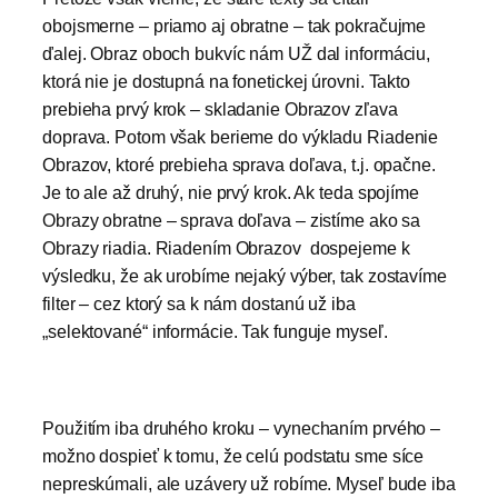
obojsmerne – priamo aj obratne – tak pokračujme
ďalej. Obraz oboch bukvíc nám UŽ dal informáciu,
ktorá nie je dostupná na fonetickej úrovni. Takto
prebieha prvý krok – skladanie Obrazov zľava
doprava. Potom však berieme do výkladu Riadenie
Obrazov, ktoré prebieha sprava doľava, t.j. opačne.
Je to ale až druhý, nie prvý krok. Ak teda spojíme
Obrazy obratne – sprava doľava – zistíme ako sa
Obrazy riadia. Riadením Obrazov dospejeme k
výsledku, že ak urobíme nejaký výber, tak zostavíme
filter – cez ktorý sa k nám dostanú už iba
„selektované“ informácie. Tak funguje myseľ.
Použitím iba druhého kroku – vynechaním prvého –
možno dospieť k tomu, že celú podstatu sme síce
nepreskúmali, ale uzávery už robíme. Myseľ bude iba