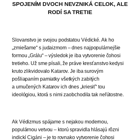
SPOJENÍM DVOCH NEVZNIKÁ CELOK, ALE
RODÍ SA TRETIE
Slovanstvo je svojou podstatou Védické. Ak ho
„zmiešame“ s judaizmom – dnes najpopulárnejšie
formou „Grálu“ – výsledok je iba vytvorenie čohosi
tretieho. Už sme písali, že práve kresťanstvo kedysi
kruto zlikvidovalo Katarov. Je iba surovým
pošliapaním pamiatky všetkých zabitých
a umučených Katarov ich dnes „kriesiť“ tou
ideológiou, ktorá s nimi zaobchodila tak neľútostne.
Ak Védizmus spájame s nejakou modernou,
populárnou vetvou – ktorú spravidla hlásajú rôzni
indickí Cigáni – je to rovnako vytvorenie čohosi