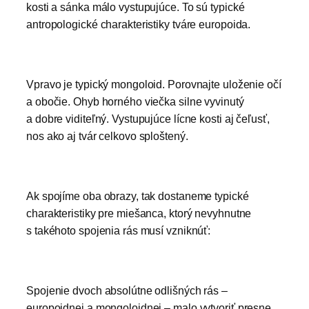
kosti a sánka málo vystupujúce. To sú typické
antropologické charakteristiky tváre europoida.
Vpravo je typický mongoloid. Porovnajte uloženie očí
a obočie. Ohyb horného viečka silne vyvinutý
a dobre viditeľný. Vystupujúce lícne kosti aj čeľusť,
nos ako aj tvár celkovo sploštený.
Ak spojíme oba obrazy, tak dostaneme typické
charakteristiky pre miešanca, ktorý nevyhnutne
s takéhoto spojenia rás musí vzniknúť:
Spojenie dvoch absolútne odlišných rás –
europoidnej a mongoloidnej – malo vytvoriť presne