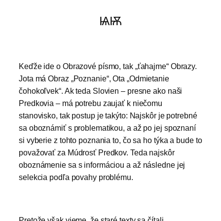
ѨѬ
Keďže ide o Obrazové písmo, tak „ťahajme“ Obrazy.
Jota má Obraz „Poznanie“, Ota „Odmietanie
čohokoľvek“. Ak teda Slovien – presne ako naši
Predkovia – má potrebu zaujať k niečomu
stanovisko, tak postup je takýto: Najskôr je potrebné
sa oboznámiť s problematikou, a až po jej spoznaní
si vyberie z tohto poznania to, čo sa ho týka a bude to
považovať za Múdrosť Predkov. Teda najskôr
oboznámenie sa s informáciou a až následne jej
selekcia podľa povahy problému.
Pretože však vieme, že staré texty sa čítali