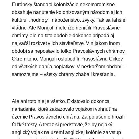
Európsky štandard kolonizácie nekompromisne
obsahuje nanútenie kolonizovaným národom aj ich
kultúru, „hodnoty“, náboženstvo, zvyky. Tak sa ľahšie
vládne. Ale Mongoli nielenže neničili Pravoslávne
chrámy, ale na toto obdobie dokonca pripadá aj
najväčší rozkvet v ich staviteľstve. V nijakom inom
období sa nepostavilo toľko Pravoslávnych chrámov.
Okrem toho, Mongoli oslobodili Pravoslávnu Cirkev
od všetkých daní a poplatkov. V neskoršom období –
samozrejme – všetky chrámy zhabali kresťania.
Ale ani toto nie je všetko. Existovalo dokonca
nariadenie, ktoré zakazovalo vojakom vtrhnúť na
územie Pravoslávneho chrámu. Za porušenie hrozili
ťažké tresty. A teraz si predstavte, že by nejaký
anglický vojak na území anglickej kolónie za vstup