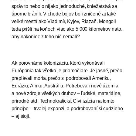
správ to nebolo nijako jednoduché, kniežatstvá sa
úporne bránili. V chode bojov boli zničené aj také
veľké mestá ako Vladimír, Kyjev, Riazaň. Mongoli
teda prišli na koňoch viac ako 5 000 kilometrov nato,
aby nakoniec z toho nič nemali?
Ak porovnáme kolonizáciu, ktorú vykonávali
Európania tak všetko je priamočiare. Je jasné, prečo
preplávali moria, prečo si podrobovali Ameriku,
Euráziu, Afriku, Austráliu. Potrebovali nové územia
a nové zdroje všetkých druhov – ľudské, materiálne,
prírodné atď. Technokratická Civilizácia na tomto
princípe – trvalej expanzii a podrobovaní si cudzieho
– aj stojí.