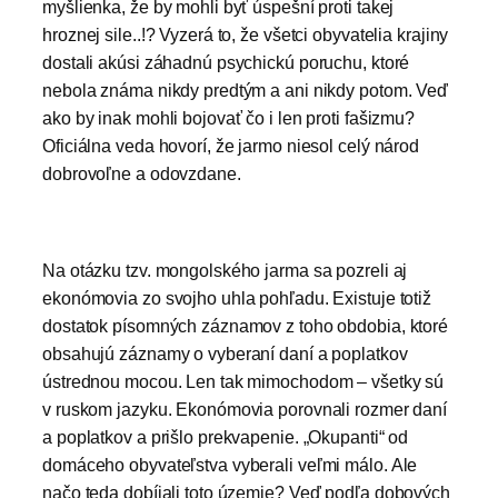
myšlienka, že by mohli byť úspešní proti takej
hroznej sile..!? Vyzerá to, že všetci obyvatelia krajiny
dostali akúsi záhadnú psychickú poruchu, ktoré
nebola známa nikdy predtým a ani nikdy potom. Veď
ako by inak mohli bojovať čo i len proti fašizmu?
Oficiálna veda hovorí, že jarmo niesol celý národ
dobrovoľne a odovzdane.
Na otázku tzv. mongolského jarma sa pozreli aj
ekonómovia zo svojho uhla pohľadu. Existuje totiž
dostatok písomných záznamov z toho obdobia, ktoré
obsahujú záznamy o vyberaní daní a poplatkov
ústrednou mocou. Len tak mimochodom – všetky sú
v ruskom jazyku. Ekonómovia porovnali rozmer daní
a poplatkov a prišlo prekvapenie. „Okupanti“ od
domáceho obyvateľstva vyberali veľmi málo. Ale
načo teda dobíjali toto územie? Veď podľa dobových