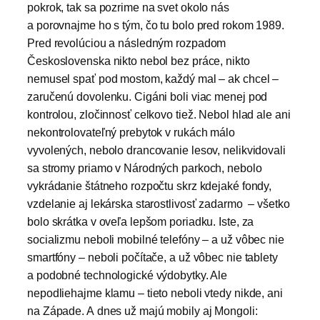
pokrok, tak sa pozrime na svet okolo nás
a porovnajme ho s tým, čo tu bolo pred rokom 1989.
Pred revolúciou a následným rozpadom
Československa nikto nebol bez práce, nikto
nemusel spať pod mostom, každý mal – ak chcel –
zaručenú dovolenku. Cigáni boli viac menej pod
kontrolou, zločinnosť celkovo tiež. Nebol hlad ale ani
nekontrolovateľný prebytok v rukách málo
vyvolených, nebolo drancovanie lesov, nelikvidovali
sa stromy priamo v Národných parkoch, nebolo
vykrádanie štátneho rozpočtu skrz kdejaké fondy,
vzdelanie aj lekárska starostlivosť zadarmo – všetko
bolo skrátka v oveľa lepšom poriadku. Iste, za
socializmu neboli mobilné telefóny – a už vôbec nie
smartfóny – neboli počítače, a už vôbec nie tablety
a podobné technologické výdobytky. Ale
nepodliehajme klamu – tieto neboli vtedy nikde, ani
na Západe. A dnes už majú mobily aj Mongoli: