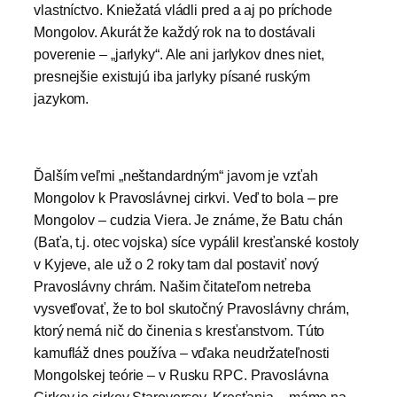
vlastníctvo. Kniežatá vládli pred a aj po príchode
Mongolov. Akurát že každý rok na to dostávali
poverenie – „jarlyky“. Ale ani jarlykov dnes niet,
presnejšie existujú iba jarlyky písané ruským
jazykom.
Ďalším veľmi „neštandardným“ javom je vzťah
Mongolov k Pravoslávnej cirkvi. Veď to bola – pre
Mongolov – cudzia Viera. Je známe, že Batu chán
(Baťa, t.j. otec vojska) síce vypálil kresťanské kostoly
v Kyjeve, ale už o 2 roky tam dal postaviť nový
Pravoslávny chrám. Našim čitateľom netreba
vysvetľovať, že to bol skutočný Pravoslávny chrám,
ktorý nemá nič do činenia s kresťanstvom. Túto
kamufláž dnes používa – vďaka neudržateľnosti
Mongolskej teórie – v Rusku RPC. Pravoslávna