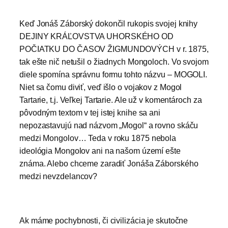
Keď Jonáš Záborský dokončil rukopis svojej knihy
DEJINY KRÁĽOVSTVA UHORSKÉHO OD
POČIATKU DO ČASOV ŽIGMUNDOVÝCH v r. 1875,
tak ešte nič netušil o žiadnych Mongoloch. Vo svojom
diele spomína správnu formu tohto názvu – MOGOLI.
Niet sa čomu diviť, veď išlo o vojakov z Mogol
Tartarie, t.j. Veľkej Tartarie. Ale už v komentároch za
pôvodným textom v tej istej knihe sa ani
nepozastavujú nad názvom „Mogol“ a rovno skáču
medzi Mongolov… Teda v roku 1875 nebola
ideológia Mongolov ani na našom území ešte
známa. Alebo chceme zaradiť Jonáša Záborského
medzi nevzdelancov?
Ak máme pochybnosti, či civilizácia je skutočne