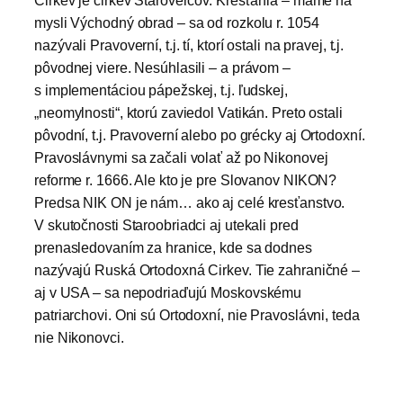
Cirkev je cirkev Starovercov. Kresťania – máme na
mysli Východný obrad – sa od rozkolu r. 1054
nazývali Pravoverní, t.j. tí, ktorí ostali na pravej, t.j.
pôvodnej viere. Nesúhlasili – a právom –
s implementáciou pápežskej, t.j. ľudskej,
„neomylnosti“, ktorú zaviedol Vatikán. Preto ostali
pôvodní, t.j. Pravoverní alebo po grécky aj Ortodoxní.
Pravoslávnymi sa začali volať až po Nikonovej
reforme r. 1666. Ale kto je pre Slovanov NIKON?
Predsa NIK ON je nám… ako aj celé kresťanstvo.
V skutočnosti Staroobriadci aj utekali pred
prenasledovaním za hranice, kde sa dodnes
nazývajú Ruská Ortodoxná Cirkev. Tie zahraničné –
aj v USA – sa nepodriaďujú Moskovskému
patriarchovi. Oni sú Ortodoxní, nie Pravoslávni, teda
nie Nikonovci.