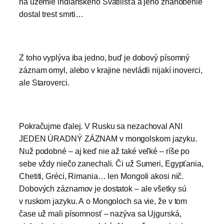
na územie indiánskeho Svätilišťa a jeho zhanobenie
dostal trest smrti…
Z toho vyplýva iba jedno, buď je dobový písomný
záznam omyl, alebo v krajine nevládli nijakí inoverci,
ale Staroverci.
Pokračujme ďalej. V Rusku sa nezachoval ANI
JEDEN ÚRADNÝ ZÁZNAM v mongolskom jazyku.
Nuž podobné – aj keď nie až také veľké – ríše po
sebe vždy niečo zanechali. Či už Sumeri, Egypťania,
Chetiti, Gréci, Rimania… len Mongoli akosi nič.
Dobových záznamov je dostatok – ale všetky sú
v ruskom jazyku. A o Mongoloch sa vie, že v tom
čase už mali písomnosť – nazýva sa Ujgurská,