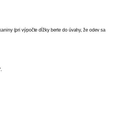
aniny (pri výpočte dĺžky berte do úvahy, že odev sa
.