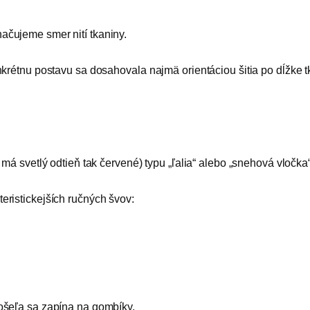
čujeme smer nití tkaniny.
krétnu postavu sa dosahovala najmä orientáciou šitia po dĺžke tk
má svetlý odtieň tak červené) typu „ľalia“ alebo „snehová vločka“
ristickejších ručných švov:
ošeľa sa zapína na gombíky.