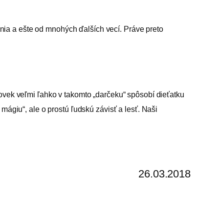
nia a ešte od mnohých ďalších vecí. Práve preto
lovek veľmi ľahko v takomto „darčeku“ spôsobí dieťatku
mágiu“, ale o prostú ľudskú závisť a lesť. Naši
26.03.2018