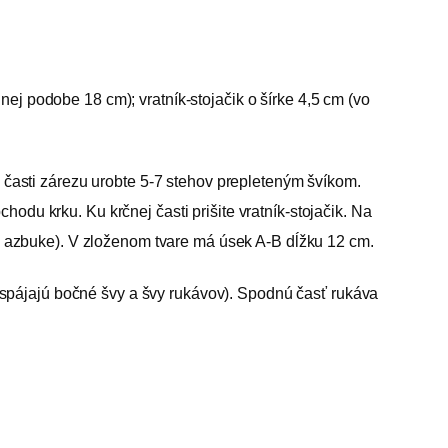
ej podobe 18 cm); vratník-stojačik o šírke 4,5 cm (vo
ej časti zárezu urobte 5-7 stehov prepleteným švíkom.
odu krku. Ku krčnej časti prišite vratník-stojačik. Na
e v azbuke). V zloženom tvare má úsek A-B dĺžku 12 cm.
oré spájajú bočné švy a švy rukávov). Spodnú časť rukáva