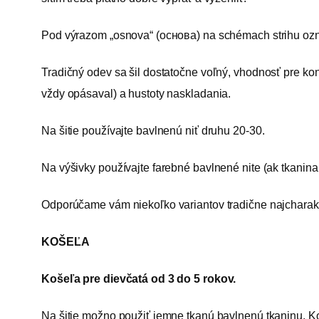
Pod výrazom „osnova“ (основа) na schémach strihu ozna
Tradičný odev sa šil dostatočne voľný, vhodnosť pre kon
vždy opásaval) a hustoty naskladania.
Na šitie používajte bavlnenú niť druhu 20-30.
Na výšivky používajte farebné bavlnené nite (ak tkanina 
Odporúčame vám niekoľko variantov tradične najcharakte
KOŠEĽA
Košeľa pre dievčatá od 3 do 5 rokov.
Na šitie možno použiť jemne tkanú bavlnenú tkaninu. K