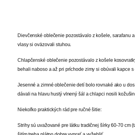
Dievčenské oblečenie pozostávalo z košele, sarafanu a o
vlasy si oväzovali stuhou.
Chlapčenské oblečenie pozostávalo z košele kosovratky, k
behali naboso a až pri príchode zimy si obúvali kapce s
Jesenné a zimné oblečenie detí bolo rovnaké ako u dospe
dávali na hlavu hustý vlnený šál a chlapci nosili kožuši
Niekoľko praktických rád pre ručné šitie:
Strihy sú uvažované pre látku tradičnej šírky 60-70 cm (t
šitím treba plátno dobre vyprať a vyžehliť.