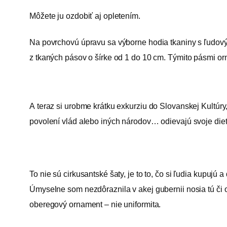
Môžete ju ozdobiť aj opletením.
Na povrchovú úpravu sa výborne hodia tkaniny s ľudovým
z tkaných pásov o šírke od 1 do 10 cm. Týmito pásmi orn
A teraz si urobme krátku exkurziu do Slovanskej Kultúry
povolení vlád alebo iných národov… odievajú svoje diet
To nie sú cirkusantské šaty, je to to, čo si ľudia kupuj
Úmyselne som nezdôraznila v akej gubernii nosia tú či o
oberegový ornament – nie uniformita.