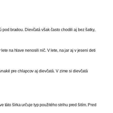
 pod bradou. Dievčatá však často chodili aj bez šatky,
 na hlave nenosili nič. V lete, na jar aj v jeseni deti
vnaké pre chlapcov aj dievčatá. V zime si dievčatá
e táto šírka určuje typ použitého strihu pred šitím. Pred