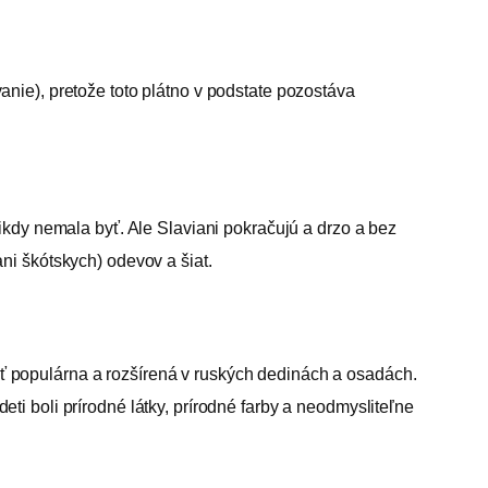
nie), pretože toto plátno v podstate pozostáva
ikdy nemala byť. Ale Slaviani pokračujú a drzo a bez
ni škótskych) odevov a šiat.
lášť populárna a rozšírená v ruských dedinách a osadách.
i boli prírodné látky, prírodné farby a neodmysliteľne