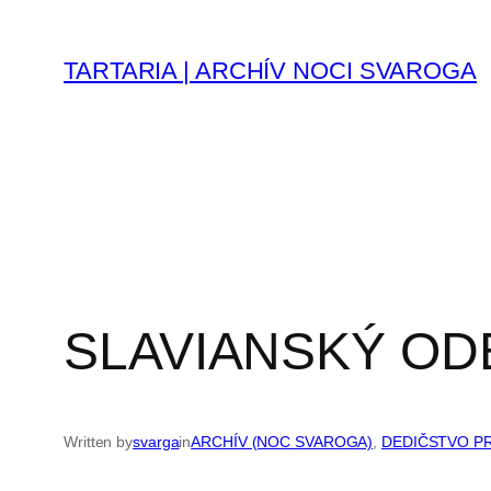
Prejsť
na
TARTARIA | ARCHÍV NOCI SVAROGA
obsah
SLAVIANSKÝ OD
Written by
svarga
in
ARCHÍV (NOC SVAROGA)
, 
DEDIČSTVO P