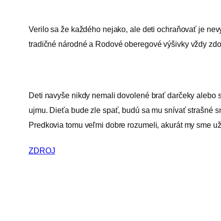
Verilo sa že každého nejako, ale deti ochraňovať je n
tradičné národné a Rodové oberegové výšivky vždy zdob
Deti navyše nikdy nemali dovolené brať darčeky alebo sl
ujmu. Dieťa bude zle spať, budú sa mu snívať strašné sny
Predkovia tomu veľmi dobre rozumeli, akurát my sme u
ZDROJ