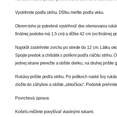
Vystrihnite podľa strihu. Dĺžku meňte podľa veku.
Okrem toho je potrebné vystrihnúť dve olemovania rukávo
finálnej podobe má 1,5 cm) a dĺžke 42 cm (vo finálnej 
Najskôr zastrihnite zvrchu po strede do 12 cm. Látku oko
Spojte predok a chrbátik s políkmi podľa náčrtu strihu. 
jednej strane prerežte a obšite dierku, na druhej prišit
Rukávy prišite podľa strihu. Po políkoch nadol švy rukáv
zložte do záhybov a obšite „obtočkou“. Podolok prehnit
Povrchová úprava:
Košeľu môžete povyšívať vlastnými rukami.