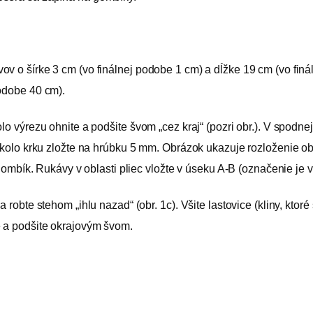
v o šírke 3 cm (vo finálnej podobe 1 cm) a dĺžke 19 cm (vo fináln
podobe 40 cm).
lo výrezu ohnite a podšite švom „cez kraj“ (pozri obr.). V spodn
Okolo krku zložte na hrúbku 5 mm. Obrázok ukazuje rozloženie obch
e gombík. Rukávy v oblasti pliec vložte v úseku A-B (označenie j
a robte stehom „ihlu nazad“ (obr. 1c). Všite lastovice (kliny, kt
e a podšite okrajovým švom.