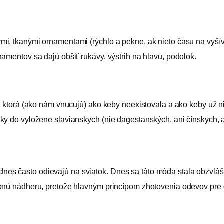
i, tkanými ornamentami (rýchlo a pekne, ak nieto času na vyšíva
amentov sa dajú obšiť rukávy, výstrih na hlavu, podolok.
, ktorá (ako nám vnucujú) ako keby neexistovala a ako keby už n
ky do vyložene slavianskych (nie dagestanských, ani čínskych, a
ú a dnes často odievajú na sviatok. Dnes sa táto móda stala obzv
nú nádheru, pretože hlavným princípom zhotovenia odevov pre det