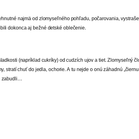
evyhnutné najmä od zlomyseľného pohľadu, počarovania, vystraše
ili dokonca aj bežné detské oblečenie.
adkosti (napríklad cukríky) od cudzích ujov a tiet. Zlomyseľný č
, stratí chuť do jedla, ochorie. A tu nejde o onú záhadnú „čiernu 
ž zabudli…