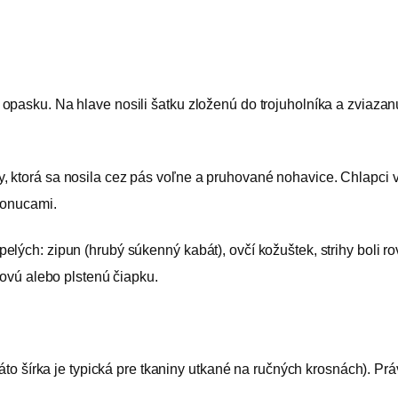
pasku. Na hlave nosili šatku zloženú do trojuholníka a zviazanú
torá sa nosila cez pás voľne a pruhované nohavice. Chlapci v lete
 onucami.
lých: zipun (hrubý súkenný kabát), ovčí kožuštek, strihy boli ro
novú alebo plstenú čiapku.
áto šírka je typická pre tkaniny utkané na ručných krosnách). Práv